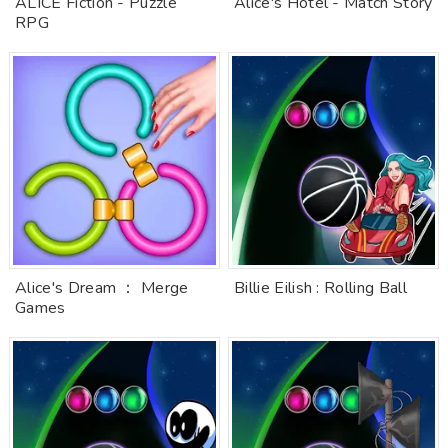
ALICE Fiction - Puzzle
Alice's Hotel - Match Story
RPG
Alice's Dream ： Merge
Billie Eilish : Rolling Ball
Games