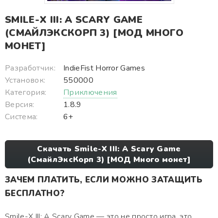
SMILE-X III: A SCARY GAME
(СМАЙЛЭКСКОРП 3) [МОД МНОГО
МОНЕТ]
Разработчик:
IndieFist Horror Games
Установок:
550000
Категория:
Приключения
Версия:
1.8.9
Система:
6+
Скачать Smile-X III: A Scary Game
(СмайлЭксКорп 3) [МОД Много монет]
ЗАЧЕМ ПЛАТИТЬ, ЕСЛИ МОЖНО ЗАТАЩИТЬ
БЕСПЛАТНО?
Smile-X III: A Scary Game — это не просто игра, это