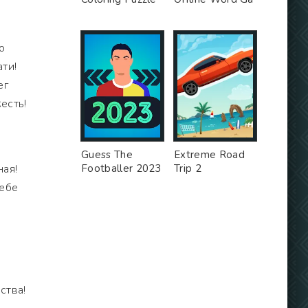
о
ти!
ег
есть!
Guess The
Extreme Road
ная!
Footballer 2023
Trip 2
тебе
ства!