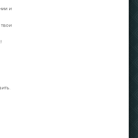
нии и
 твои
!
вить.