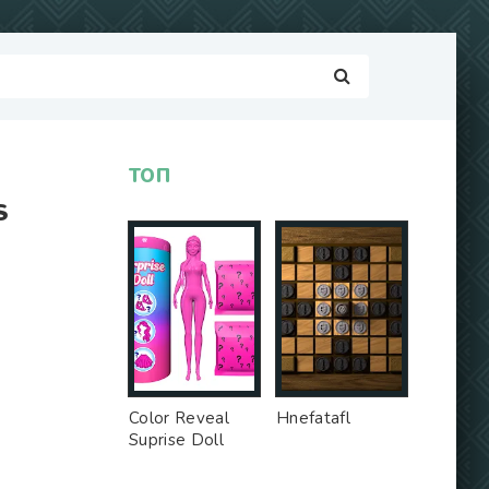
ТОП
S
Color Reveal
Hnefatafl
Suprise Doll
Game