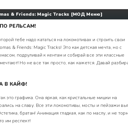
mas & Friends: Magic Tracks [МОД Меню]
 ПО РЕЛЬСАМ!
которой тебе надо кататься на локомотивах и строить свои
as & Friends: Magic Tracks! Это как детская мечта, но с
омасом, подруливай к кентам и собирай все эти классные
мечтают! Но не все так просто, как кажется. Давай разбира
А В КАЙФ!
 так это графика. Она яркая, как кристальные мишки на
рались на славу. Все эти локомотивы, мосты и пейзажи вы
 Эстетика, братан! Анимация гладкая, как по маслу, и не тор
то им респект!