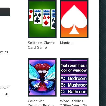
Solitaire: Classic
Manfee
Card Game
ться,
глядят
мозит
Color.Me:
Word Riddles -
Coloring Puzzle
Offline Word Ga