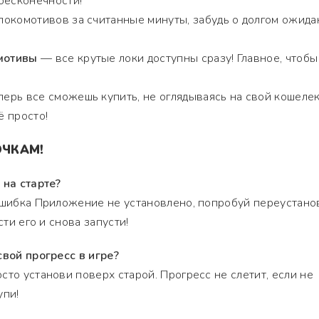
бесконечности!
локомотивов за считанные минуты, забудь о долгом ожида
мотивы
— все крутые локи доступны сразу! Главное, чтобы
ерь все сможешь купить, не оглядываясь на свой кошелек
ё просто!
ОЧКАМ!
 на старте?
ошибка Приложение не установлено, попробуй переустано
сти его и снова запусти!
свой прогресс в игре?
сто установи поверх старой. Прогресс не слетит, если не
упи!