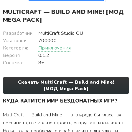
MULTICRAFT — BUILD AND MINE! [МОД
MEGA PACK]
Разработчик:
MultiCraft Studio OÜ
Установок:
700000
Категория:
Приключения
Версия:
0.1.2
Система:
8+
Скачать MultiCraft — Build and Mine!
[МОД Mega Pack]
КУДА КАТИТСЯ МИР БЕЗДОНАТНЫХ ИГР?
MultiCraft — Build and Mine! — это вроде бы классная
песочница, где можно строить, разрушать и выживать.
Но вот одна проблема: разработчики не дремлют, и