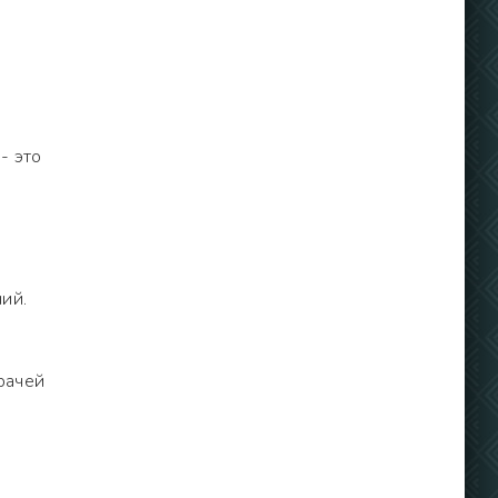
- это
ий.
рачей