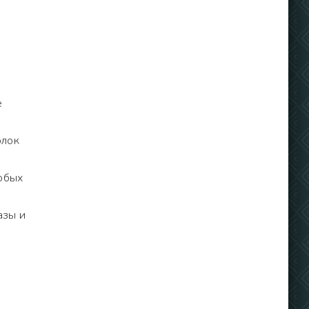
е
олок
юбых
азы и