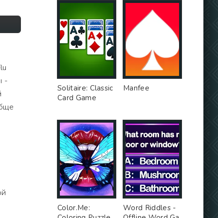
lu
ы -
Solitaire: Classic
Manfee
й
Card Game
обще
-
ой
Color.Me:
Word Riddles -
Coloring Puzzle
Offline Word Ga