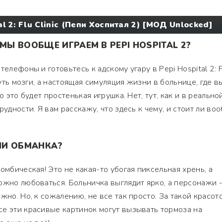
l 2: Flu Clinic (Пепи Хоспитал 2) [МОД Unlocked]
МЫ ВООБЩЕ ИГРАЕМ В PEPI HOSPITAL 2?
елефоны и готовьтесь к адскому угару в Pepi Hospital 2: F
нуть мозги, а настоящая симуляция жизни в больнице, где в
о это будет простенькая игрушка. Нет, тут, как и в реально
рудности. Я вам расскажу, что здесь к чему, и стоит ли во
ЛИ ОБМАНКА?
омбическая! Это не какая-то убогая пиксельная хрень, а
ожно любоваться. Больничка выглядит ярко, а персонажи 
жно. Но, к сожалению, не все так просто. За такой красот
е эти красивые картинок могут вызывать тормоза на