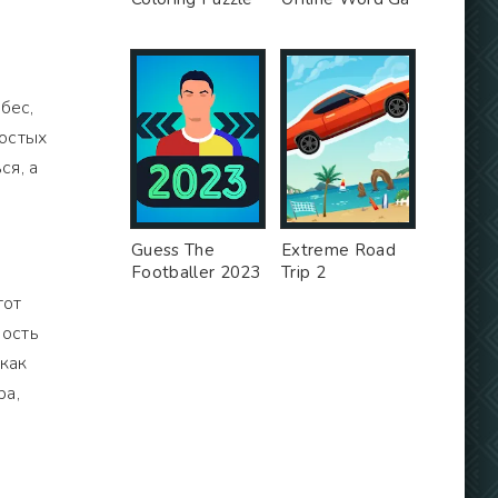
бес,
ростых
ся, а
Guess The
Extreme Road
Footballer 2023
Trip 2
тот
ность
как
ра,