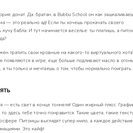
тория: донат. Да, братан, в Bubbu School он как зашкаливаю
ма — это реально ад! Если ты хочешь прокачать своего
кучу бабла. И тут начинается веселье: ты платишь, а пито
да?
жен тратить свои кровные на какого-то виртуального кота
е появляются в игре, еще больше подливают масло в огонь
а ты только и мечтаешь о том, чтобы нормально поиграть.
НЯТЬ
ся — есть свет в конце тоннеля! Один жирный плюс. Графи
 то здесь тебе точно понравится. Такие цвета, такие текст
осфере. Питомцы выглядят супер мило, а каждое действие
мациями. Это кайф!