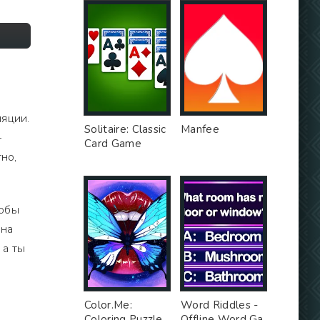
ляции.
Solitaire: Classic
Manfee
—
Card Game
но,
тобы
 на
 а ты
Color.Me:
Word Riddles -
Coloring Puzzle
Offline Word Ga