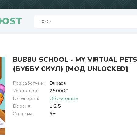
OOST
BUBBU SCHOOL - MY VIRTUAL PET
(БУББУ СКУЛ) [МОД UNLOCKED]
Разработчик:
Bubadu
Установок:
250000
Категория:
Обучающие
Версия:
1.2.5
Система:
6+