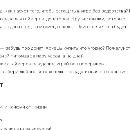
. Как насчет того, чтобы затащить в игре без задротства? 
аходка для геймеров-донатеров! Крутые фишки, которые
а на донат нет, а питомец голоден. Приготовься, ща будет
— забудь про донат! Хочешь купить что угодно? Пожалуйст
чай питомца за пару часов, а не дней.
ких таймеров ожидания, играй без перерывов.
выбери любого, кого хочешь, не задрачивая на открытия.
Т
м, и кайфуй от жизни.
?
делает это за секунды!