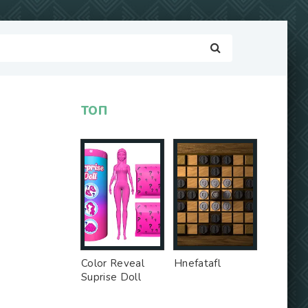
ТОП
S
Color Reveal
Hnefatafl
Suprise Doll
Game