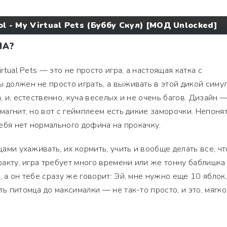
l - My Virtual Pets (Буббу Скул) [МОД Unlocked]
ЛА?
irtual Pets — это не просто игра, а настоящая катка с
ы должен не просто играть, а выживать в этой дикой симу
а, и, естественно, куча веселых и не очень багов. Дизайн 
 магнит, но вот с геймплеем есть дикие заморочки. Непонят
 тебя нет нормального дофина на прокачку.
мцами ухаживать, их кормить, учить и вообще делать все, ч
 факту, игра требует много времени или же тонну баблишка
, а он тебе сразу же говорит: Эй, мне нужно еще 10 яблок,
ть питомца до максималки — не так-то просто, и это, мягко