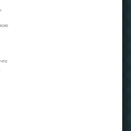
ь
твою
 что
.