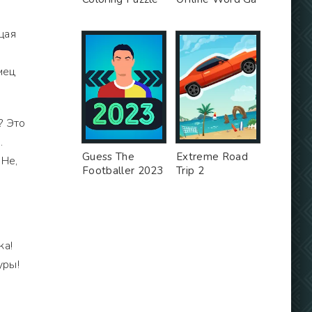
щая
мец
? Это
.
Guess The
Extreme Road
 Не,
Footballer 2023
Trip 2
ка!
уры!