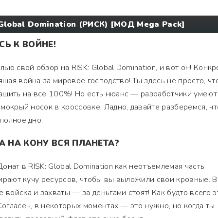
 Global Domination (РИСК) [МОД Mega Pack]
Ь К ВОЙНЕ!
лью свой обзор на RISK: Global Domination, и вот он! Конк
ящая война за мировое господство! Ты здесь не просто, ч
атащить на все 100%! Но есть нюанс — разработчики умеют
к мокрый носок в кроссовке. Ладно, давайте разберемся, чт
 полное дно.
А НА КОНУ ВСЯ ПЛАНЕТА?
Донат в RISK: Global Domination как неотъемлемая часть
тбирают кучу ресурсов, чтобы вы выложили свои кровные. 
 войска и захваты — за деньгами стоят! Как будто всего э
Согласен, в некоторых моментах — это нужно, но когда ты