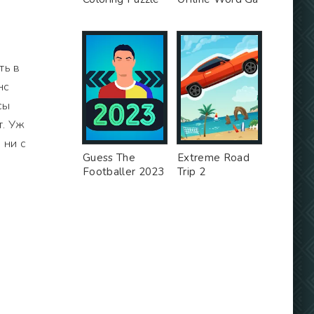
ть в
нс
сы
т. Уж
 ни с
Guess The
Extreme Road
Footballer 2023
Trip 2