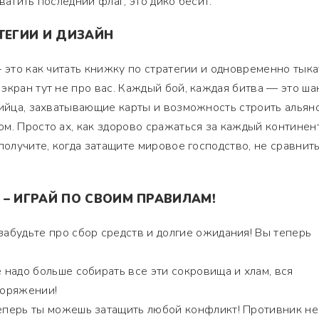
ватить последний флаг, это дико бесит.
ТЕГИИ И ДИЗАЙН
 это как читать книжку по стратегии и одновременно тыка
экран тут не про вас. Каждый бой, каждая битва — это ша
бийца, захватывающие карты и возможность строить альян
м. Просто ах, как здорово сражаться за каждый континен
получите, когда затащите мировое господство, не сравнить
 – ИГРАЙ ПО СВОИМ ПРАВИЛАМ!
абудьте про сбор средств и долгие ожидания! Вы теперь
надо больше собирать все эти сокровища и хлам, вся
поряжении!
перь ты можешь затащить любой конфликт! Противник не