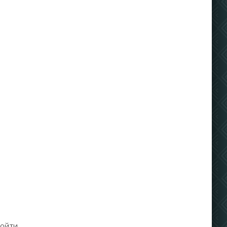
а
бойти