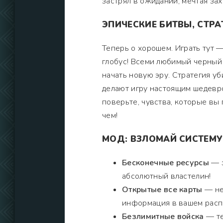
застрял в ожидании, мечтая зах
ЭПИЧЕСКИЕ БИТВЫ, СТРА
Теперь о хорошем. Играть тут —
глобус! Всеми любимый черный 
начать новую эру. Стратегия у
делают игру настоящим шедевро
поверьте, чувства, которые вы 
чем!
МОД: ВЗЛОМАЙ СИСТЕМУ
Бесконечные ресурсы
— з
абсолютный властелин!
Открытые все карты
— не 
информация в вашем рас
Безлимитные войска
— те