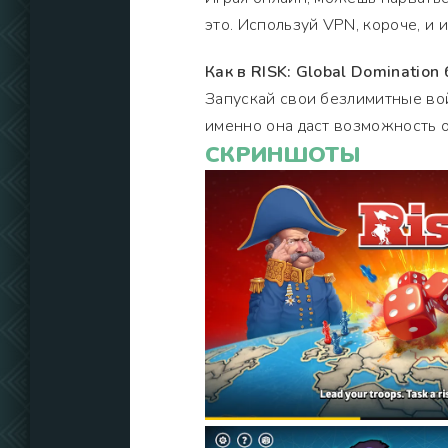
это. Используй VPN, короче, и 
Как в RISK: Global Domination
Запускай свои безлимитные вой
именно она даст возможность о
СКРИНШОТЫ