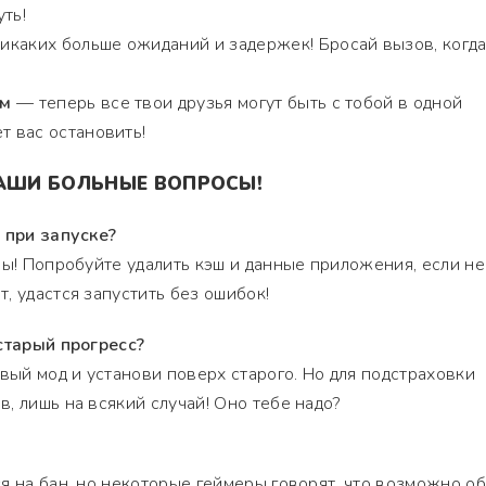
ть!
каких больше ожиданий и задержек! Бросай вызов, когд
ам
— теперь все твои друзья могут быть с тобой в одной
т вас остановить!
ВАШИ БОЛЬНЫЕ ВОПРОСЫ!
 при запуске?
ны! Попробуйте удалить кэш и данные приложения, если не
, удастся запустить без ошибок!
старый прогресс?
овый мод и установи поверх старого. Но для подстраховки
, лишь на всякий случай! Оно тебе надо?
я на бан, но некоторые геймеры говорят, что возможно о