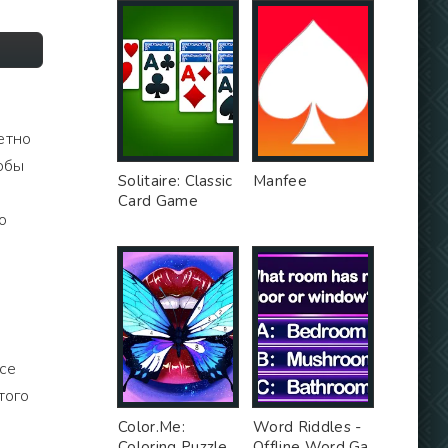
ретно
тобы
Solitaire: Classic
Manfee
Card Game
о
Все
того
Color.Me:
Word Riddles -
Coloring Puzzle
Offline Word Ga