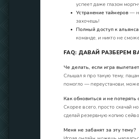
успеет даже глазом моргну
Устранение таймеров
— ни
захочешь!
Полный доступ к альянс
команде, и никто не сможе
FAQ: ДАВАЙ РАЗБЕРЕМ 
Че делать, если игра вылетает
Слышал я про такую тему, паца
помогло — переустанови, может
Как обновиться и не потерять 
Скорее всего, просто скачай н
сделай резервную копию сейвов
Меня не забанят за эту тему?
Играя онлайн, можешь нарватьс