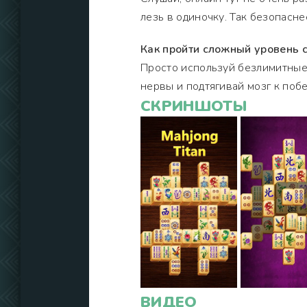
лезь в одиночку. Так безопасне
Как пройти сложный уровень 
Просто используй безлимитные 
нервы и подтягивай мозг к побе
СКРИНШОТЫ
ВИДЕО