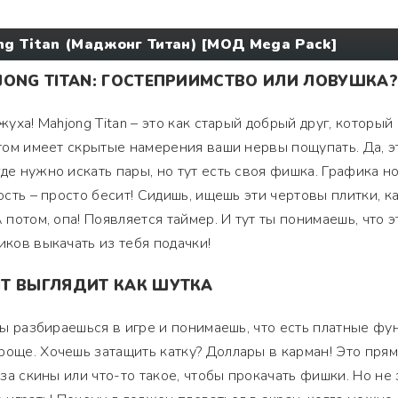
ng Titan (Маджонг Титан) [МОД Mega Pack]
JONG TITAN: ГОСТЕПРИИМСТВО ИЛИ ЛОВУШКА?
жуха! Mahjong Titan – это как старый добрый друг, который
 этом имеет скрытые намерения ваши нервы пощупать. Да, э
де нужно искать пары, но тут есть своя фишка. Графика н
тость – просто бесит! Сидишь, ищешь эти чертовы плитки, к
 потом, опа! Появляется таймер. И тут ты понимаешь, что э
иков выкачать из тебя подачки!
Т ВЫГЛЯДИТ КАК ШУТКА
 ты разбираешься в игре и понимаешь, что есть платные фу
роще. Хочешь затащить катку? Доллары в карман! Это прям
 за скины или что-то такое, чтобы прокачать фишки. Но не 