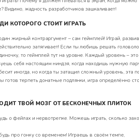
играть! Почему я должен плеваться в экран, когда можно
е? Видимо, жадность разработчиков зашкаливает!
ДИ КОТОРОГО СТОИТ ИГРАТЬ
один жирный контраргумент – сам геймплей! Играй, разви
действительно затягивает! Если ты любишь решать головоло
одиночку, то геймплей тут на уровне. Каждый уровень – это
твуешь себя настоящим ниндзя, когда находишь нужную пар
 бесит иногда, но когда ты затащил сложный уровень, эта п
 ты готов терпеть донатные подлянки, игра определённо ст
ОДИТ ТВОЙ МОЗГ ОТ БЕСКОНЕЧНЫХ ПЛИТОК
удь о фейлах и нервотрепке. Можешь играть, сколько зах
будь про гонку со временем! Играешь в своём темпе,