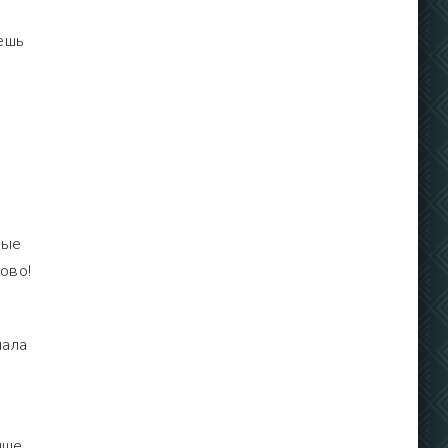
ешь
рые
ово!
чала
чше