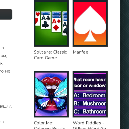
то
Solitaire: Classic
Manfee
орм,
Card Game
ак
то не
нкции,
за
Color.Me:
Word Riddles -
Coloring Puzzle
Offline Word Ga