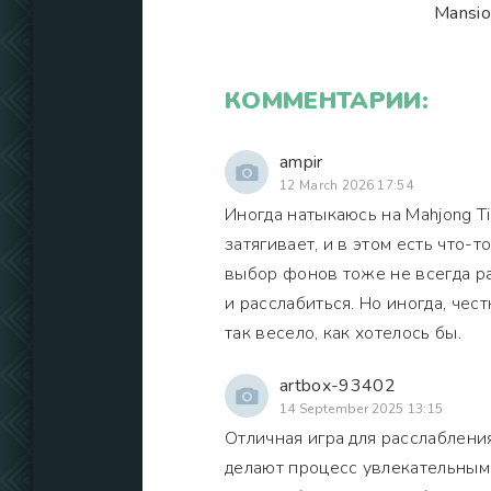
Mansio
КОММЕНТАРИИ:
ampir
12 March 2026 17:54
Иногда натыкаюсь на Mahjong Ti
затягивает, и в этом есть что-
выбор фонов тоже не всегда ра
и расслабиться. Но иногда, чес
так весело, как хотелось бы.
artbox-93402
14 September 2025 13:15
Отличная игра для расслаблени
делают процесс увлекательным. 