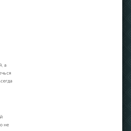
, а
ечься
всегда
ей
о не