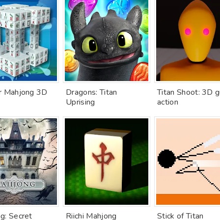
r Mahjong 3D
Dragons: Titan
Titan Shoot: 3D 
Uprising
action
g: Secret
Riichi Mahjong
Stick of Titan