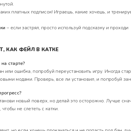
нутой.
аких платных подписок! Играешь, какие хочешь, и трениру
зки
– если застрял, просто используй подсказку и проходи
, КАК ФЕЙЛ В КАТКЕ
 на старте?
ан или ошибка, попробуй переустановить игру. Иногда ста
овыми модами. Проверь, все ли установил, и попробуй зан
прогресс?
станови новый поверх, но делай это осторожно. Лучше сна
 чтобы не слететь с катки.
звит, но если хочешь прокачаться и не попасть под бан, лу