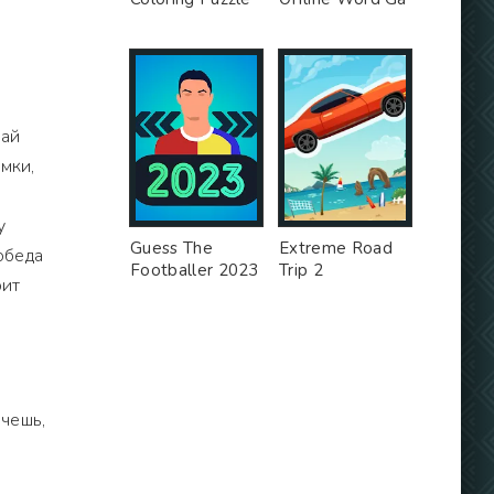
вай
мки,
у
Guess The
Extreme Road
обеда
Footballer 2023
Trip 2
оит
очешь,