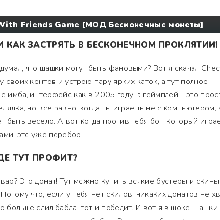
 With Friends Game [МОД Бесконечные монеты]
 КАК ЗАСТРЯТЬ В БЕСКОНЕЧНОМ ПРОКЛЯТИИ!
идумал, что шашки могут быть фановыми? Вот я скачал Chec
у своих кентов и устрою пару ярких каток, а тут полное
е имба, интерфейс как в 2005 году, а геймплей - это прос
елялка, но все равно, когда ты играешь не с компьютером, 
 быть весело. А вот когда против тебя бот, который игра
гами, это уже перебор.
ДЕ ТУТ ПРОФИТ?
вар? Это донат! Тут можно купить всякие бустеры и скины
отому что, если у тебя нет скилов, никаких донатов не хв
 больше слил бабла, тот и победит. И вот я в шоке: шашки 