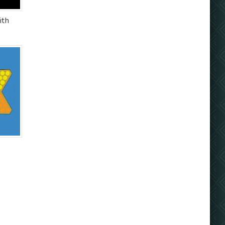
ith
s