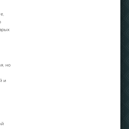
е,
о
тарых
я, но
й и
ой