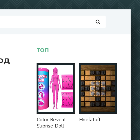
ТОП
МОД
Color Reveal
Hnefatafl
Suprise Doll
Game