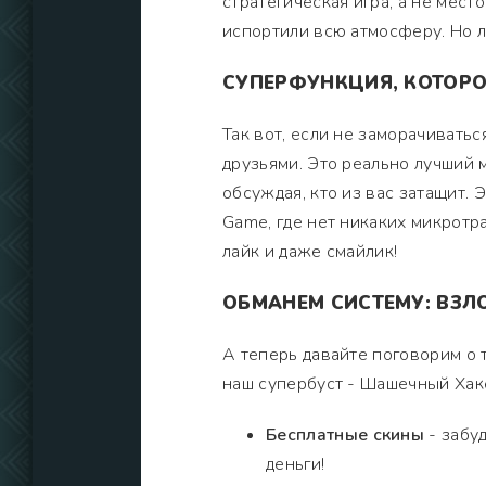
стратегическая игра, а не мест
испортили всю атмосферу. Но ла
СУПЕРФУНКЦИЯ, КОТОРОЙ
Так вот, если не заморачиватьс
друзьями. Это реально лучший 
обсуждая, кто из вас затащит. 
Game, где нет никаких микротра
лайк и даже смайлик!
ОБМАНЕМ СИСТЕМУ: ВЗ
А теперь давайте поговорим о т
наш супербуст - Шашечный Хак
Бесплатные скины
- забу
деньги!