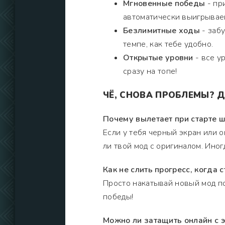
Мгновенные победы
- пр
автоматически выигрываеш
Безлимитные ходы
- заб
темпе, как тебе удобно.
Открытые уровни
- все у
сразу на топе!
ЧЁ, СНОВА ПРОБЛЕМЫ? Д
Почему вылетает при старте 
Если у тебя черный экран или 
ли твой мод с оригиналом. Ино
Как не слить прогресс, когда
Просто накатывай новый мод по
победы!
Можно ли затащить онлайн с 