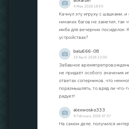
askarbin
4 May 2026 16:50
Качнул эту игруху с шашками, и
никаких багов не заметил, так ч
имба для вечерних посиделок. К
устройствах?
balu666-08
19 April 2026 23:00
Забавное времяпрепровождение
не придаёт особого значения и
ответах соперников, что немног
поразмышлять, то вряд ли что-
радует!
alexwosko333
9 February 2026 07:57
На самом деле, получился интер