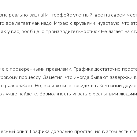
 она реально зашла! Интерфейс улетный, все на своем мест
то все летает как надо. Играю с друзьями, чувствую, что эт
ак у вас, вообще, с производительностью? Не лагает на с
 с проверенными правилами. Графика достаточно проста
гровому процессу. Заметил, что иногда бывают задержки в
о раздражает. Но, если хотите посидеть в компании друзе
то лучше найдёте. Возможность играть с реальными людьми
есный опыт. Графика довольно простая, но в этом есть св