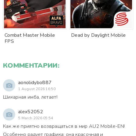
Combat Master Mobile
Dead by Daylight Mobile
FPS
КОММЕНТАРИИ:
aonolidybo887
1 August 2026 16:50
Шикарная имба, летает!
alex52052
5 March 2026 05:54
Как же приятно возвращаться в мир AU2 Mobile-EN!
Особенно радует графика: она красочная и