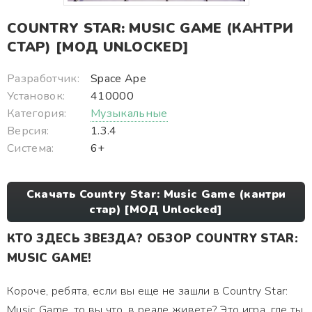
COUNTRY STAR: MUSIC GAME (КАНТРИ
СТАР) [МОД UNLOCKED]
Разработчик:
Space Ape
Установок:
410000
Категория:
Музыкальные
Версия:
1.3.4
Система:
6+
Скачать Country Star: Music Game (кантри
стар) [МОД Unlocked]
КТО ЗДЕСЬ ЗВЕЗДА? ОБЗОР COUNTRY STAR:
MUSIC GAME!
Короче, ребята, если вы еще не зашли в Country Star:
Music Game, то вы что, в реале живете? Это игра, где ты