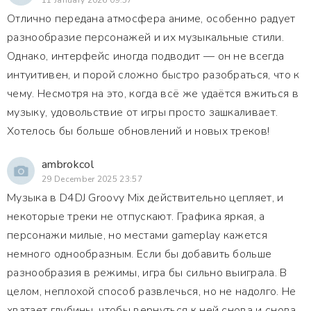
11 January 2026 09:57
Отлично передана атмосфера аниме, особенно радует
разнообразие персонажей и их музыкальные стили.
Однако, интерфейс иногда подводит — он не всегда
интуитивен, и порой сложно быстро разобраться, что к
чему. Несмотря на это, когда всё же удаётся вжиться в
музыку, удовольствие от игры просто зашкаливает.
Хотелось бы больше обновлений и новых треков!
ambrokcol
29 December 2025 23:57
Музыка в D4DJ Groovy Mix действительно цепляет, и
некоторые треки не отпускают. Графика яркая, а
персонажи милые, но местами gameplay кажется
немного однообразным. Если бы добавить больше
разнообразия в режимы, игра бы сильно выиграла. В
целом, неплохой способ развлечься, но не надолго. Не
хватает глубины, чтобы вернуться к ней снова и снова.