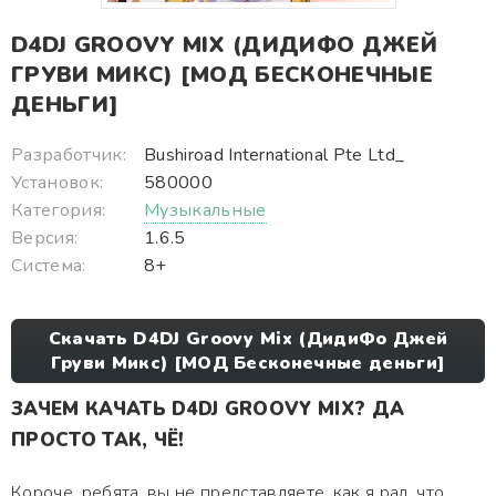
D4DJ GROOVY MIX (ДИДИФО ДЖЕЙ
ГРУВИ МИКС) [МОД БЕСКОНЕЧНЫЕ
ДЕНЬГИ]
Разработчик:
Bushiroad International Pte Ltd_
Установок:
580000
Категория:
Музыкальные
Версия:
1.6.5
Система:
8+
Скачать D4DJ Groovy Mix (ДидиФо Джей
Груви Микс) [МОД Бесконечные деньги]
ЗАЧЕМ КАЧАТЬ D4DJ GROOVY MIX? ДА
ПРОСТО ТАК, ЧЁ!
Короче, ребята, вы не представляете, как я рад, что