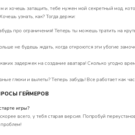
ом и хочешь затащить, тебе нужен мой секретный мод, кот
очешь узнать, как? Тогда держи:
абудь про ограничения! Теперь ты можешь тратить на кру
ольше не будешь ждать, когда откроются эти убогие замоч
каких задержек на создание аватара! Сколько угодно вре
вные глюки и вылеты? Теперь забудь! Все работает как час
ПРОСЫ ГЕЙМЕРОВ
старте игры?
скорее всего, у тебя старая версия. Попробуй переустано
 проблем!