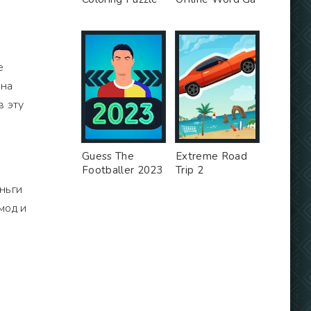
е
 на
в эту
Guess The
Extreme Road
Footballer 2023
Trip 2
ньги
мод и