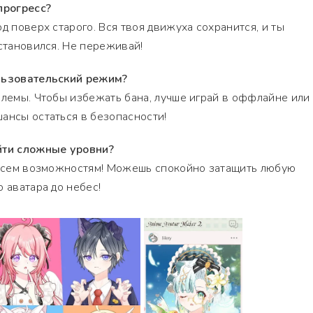
прогресс?
д поверх старого. Вся твоя движуха сохранится, и ты
остановился. Не переживай!
ользовательский режим?
блемы. Чтобы избежать бана, лучше играй в оффлайне или
ансы остаться в безопасности!
йти сложные уровни?
к всем возможностям! Можешь спокойно затащить любую
 аватара до небес!