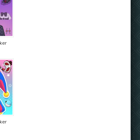
ker
ker