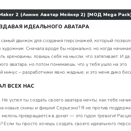
Maker 2 (Аниме Аватар Мейкер 2) [МОД Mega Pack
СОЗДАВАЯ ИДЕАЛЬНОГО АВАТАРА
т самый движок для создания персонажей, который позвол
 художник. Сначала вроде бы нормально, но когда начина
ть хреновины, ловишь себя на мысли, что затягивает. И да,
го аватара, но потом понимаешь, что у тебя ушло на это
й минус – разработчики явно жадные, и это меня дико бес
Л ВСЕХ НАС
я. Не успел ты создать своего аватара мечты, как тебе нач
на новые скины и фишки! Серьезно? Я не против поддерж
 мелочь превращается в донат — это гудок тревоги! Расце
а? Если ты просто хочешь создать своего идеального перс