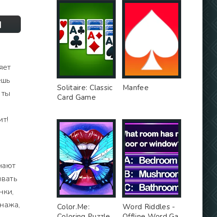
]
яет
ешь
Solitaire: Classic
Manfee
 ты
Card Game
ит!
инают
ивать
нки,
онажа,
Color.Me:
Word Riddles -
Coloring Puzzle
Offline Word Ga