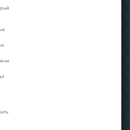
орый
тые
ки.
мени
ы!
вить