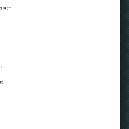
еняет
 —
я
ые