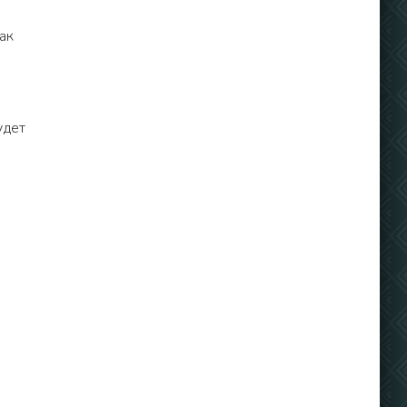
ак
удет