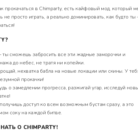
как прокачаться в Chimparty, есть кайфовый мод, который м
 не просто играть, а реально доминировать, как будто ты
аться!
TY?
 ты сможешь забросить все эти жадные заморочки и
ажа до небес, не тратя ни копейки.
ощай, нехватка бабла на новые локации или скины. У теб
безумной прокачки!
дь о замедлении прогресса, разжигай угар, исследуй нов
атке!
получишь доступ ко всем возможным бустам сразу, а это
амом соку на каждой битве.
ЗНАТЬ О CHIMPARTY!