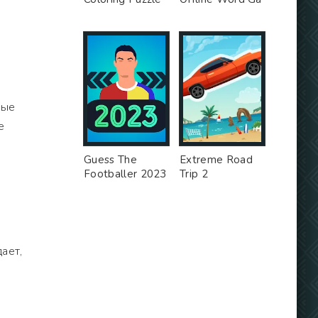
т
ные
е
Guess The
Extreme Road
Footballer 2023
Trip 2
ает,