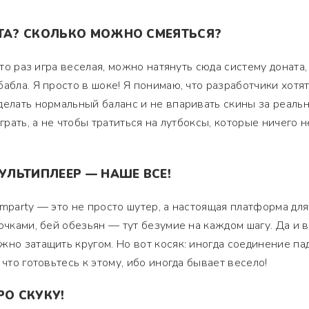
ЯТА? СКОЛЬКО МОЖНО СМЕЯТЬСЯ?
что раз игра веселая, можно натянуть сюда систему доната,
абла. Я просто в шоке! Я понимаю, что разработчики хотя
делать нормальный баланс и не впаривать скины за реаль
грать, а не чтобы тратиться на лутбоксы, которые ничего н
МУЛЬТИПЛЕЕР — НАШЕ ВСЕ!
imparty — это не просто шутер, а настоящая платформа для
очками, бей обезьян — тут безумие на каждом шагу. Да и в
жно затащить кругом. Но вот косяк: иногда соединение пад
 что готовьтесь к этому, ибо иногда бывает весело!
РО СКУКУ!