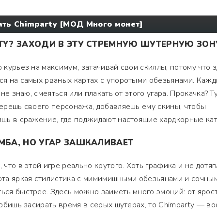
ать Chimparty [МОД Много монет]
RTY? ЗАХОДИ В ЭТУ СТРЕМНУЮ ШУТЕРНУЮ ЗОН
о курьез на максимум, затачивай свои скиллы, потому что 
ься на самых рваных картах с упоротыми обезьянами. Каж
я не знаю, смеяться или плакать от этого угара. Прокачка? Т
 берешь своего персонажа, добавляешь ему скины, чтобы
тишь в сражение, где поджидают настоящие хардкорные кат
МБА, НО УГАР ЗАШКАЛИВАЕТ
, что в этой игре реально крутого. Хоть графика и не дотя
 эта яркая стилистика с мимимишными обезьянами и сочны
ться быстрее. Здесь можно заиметь много эмоций: от ярос
 любишь засирать время в серых шутерах, то Chimparty — в