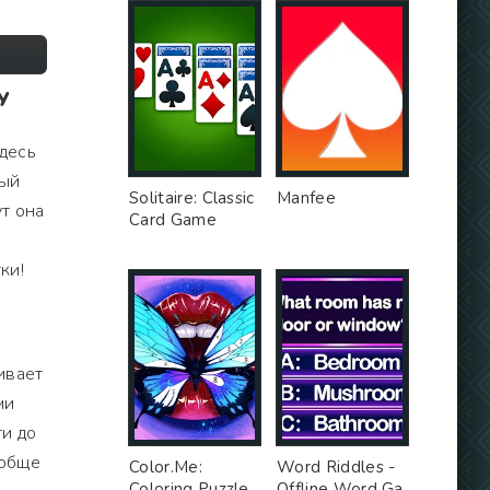
У
здесь
дый
Solitaire: Classic
Manfee
ут она
Card Game
ки!
гивает
ми
ти до
ообще
Color.Me:
Word Riddles -
Coloring Puzzle
Offline Word Ga