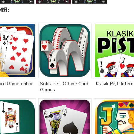
Я:
ard Game online
Solitaire - Offline Card
Klasik Pişti İntern
Games