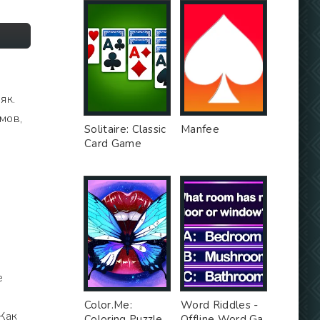
як.
умов,
Solitaire: Classic
Manfee
е
Card Game
е
Color.Me:
Word Riddles -
 Как
Coloring Puzzle
Offline Word Ga