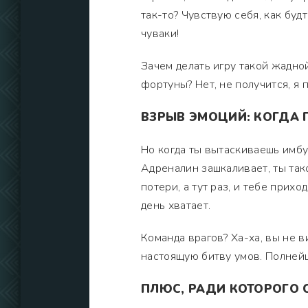
так-то? Чувствую себя, как будт
чуваки!
Зачем делать игру такой жадной
фортуны? Нет, не получится, я 
ВЗРЫВ ЭМОЦИЙ: КОГДА 
Но когда ты вытаскиваешь имбу
Адреналин зашкаливает, ты тако
потери, а тут раз, и тебе прих
день хватает.
Команда врагов? Ха-ха, вы не в
настоящую битву умов. Полнейши
ПЛЮС, РАДИ КОТОРОГО 