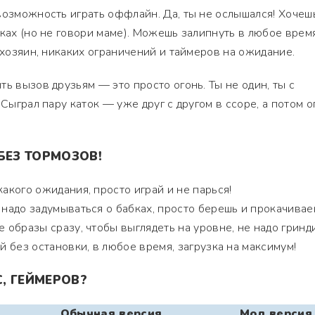
возможность играть оффлайн. Да, ты не ослышался! Хочешь
ках (но не говори маме). Можешь залипнуть в любое время
 хозяин, никаких ограничений и таймеров на ожидание.
ь вызов друзьям — это просто огонь. Ты не один, ты с
 Сыграл пару каток — уже друг с другом в ссоре, а потом о
БЕЗ ТОРМОЗОВ!
акого ожидания, просто играй и не парься!
надо задумываться о бабках, просто берешь и прокачивае
 образы сразу, чтобы выглядеть на уровне, не надо гринди
 без остановки, в любое время, загрузка на максимум!
С, ГЕЙМЕРОВ?
Обычная версия
Мод версия