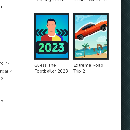
т,
а
о я?
Guess The
Extreme Road
 грани
Footballer 2023
Trip 2
ый
ть