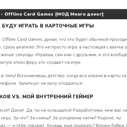
i - Offline Card Games [МОД Много денег]
 БУДУ ИГРАТЬ В КАРТОЧНЫЕ ИГРЫ
- Offline Card Games, думал, что это будет обычный проходн
че, сразу вкатило! Это не просто игра, а настоящая схватка 
танные секунды. Играешь сам или с друзьями, и это вообщ
лютую атмосферу это создает на игре.
 в тему! Вспоминаешь детство, когда все играли в карты за
елефоне. Залипнул, не могу оторваться.
ОВ VS. МОЙ ВНУТРЕННИЙ ГЕЙМЕР
есит! Донат. Да, ты не ослышался! Разработчики, мне вас н
 игру. За что? За скины? За ускорение катки? Короче, ты
раз — и тебе говорят: Хочешь еще поиграть? Вложи бабки.