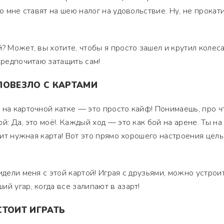
о мне ставят на шею налог на удовольствие. Ну, не прокати
? Может, вы хотите, чтобы я просто зашел и крутил колес
предпочитаю затащить сам!
ПОВЕЗЛО С КАРТАМИ
 на карточной катке — это просто кайф! Понимаешь, про чт
й: Да, это моё!. Каждый ход — это как бой на арене. Ты на
одит нужная карта! Вот это прямо хорошего настроения цел
идели меня с этой картой! Играя с друзьями, можно устрои
й угар, когда все залипают в азарт!
СТОИТ ИГРАТЬ