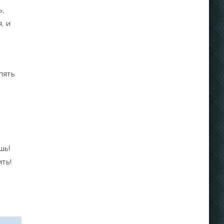
,
, и
пять
шь!
ть!