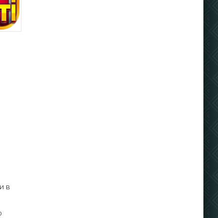
и в
о