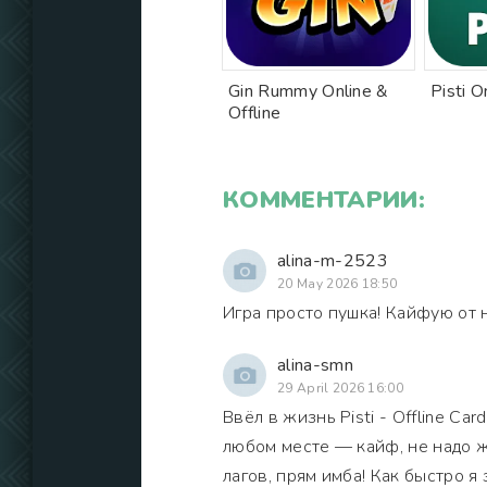
Gin Rummy Online &
Pisti O
Offline
КОММЕНТАРИИ:
alina-m-2523
20 May 2026 18:50
Игра просто пушка! Кайфую от 
alina-smn
29 April 2026 16:00
Ввёл в жизнь Pisti - Offline Ca
любом месте — кайф, не надо ж
лагов, прям имба! Как быстро я