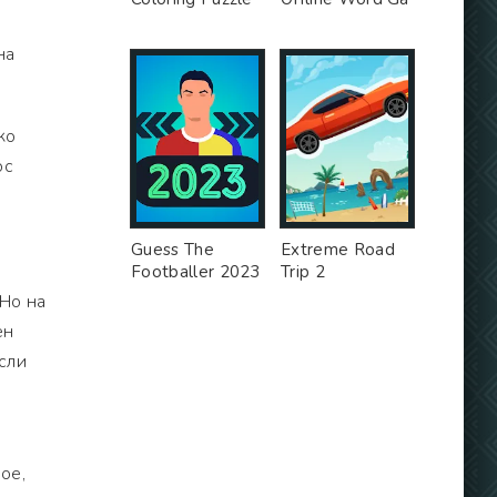
на
ко
ос
Guess The
Extreme Road
Footballer 2023
Trip 2
 Но на
ен
если
ое,