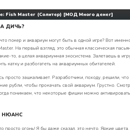
re: Fish Master (Солитер) [МОД Много денег]
ЗА ДИЧЬ?
 что покер и аквариум могут быть в одной игре? Вот именн
 Master. На первый взгляд, это обычная классическая пасьян
какие-то, а целая аквариумная экосистема. Залетаешь в игр
ить катку и разбогатеть на аквариумных обитателей.
есь просто зашкаливает. Разработчики, походу, решили, что
ние рубли, чтобы прокачать свой аквариум. Грустно. Смот
когда понимаем, что некоторые фишки можно активироват
Ь НЮАНС
то просто огонь! Я бы даже сказал, это нечто. Яркие цвета,