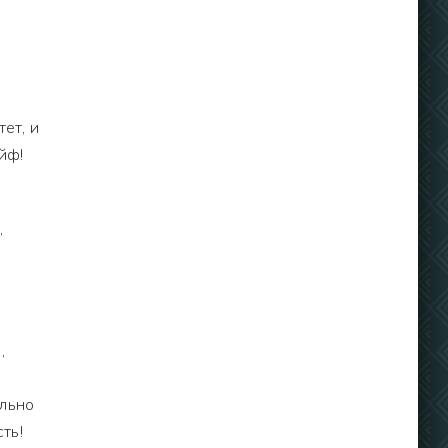
ет, и
йф!
,
,
ально
ть!