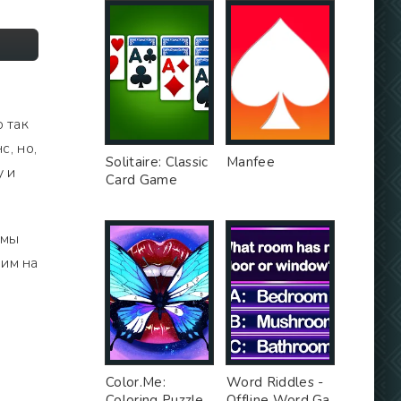
о так
с, но,
Solitaire: Classic
Manfee
у и
Card Game
 мы
рим на
ь
Color.Me:
Word Riddles -
Coloring Puzzle
Offline Word Ga