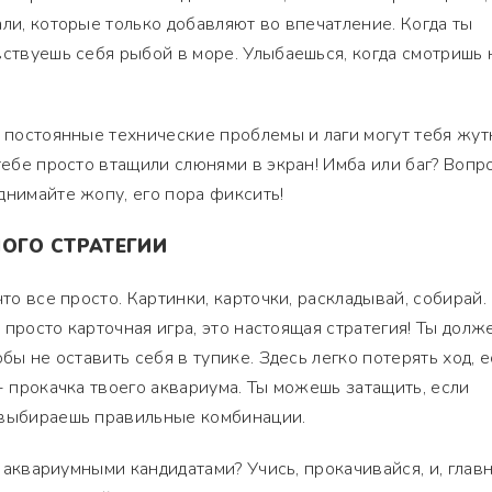
али, которые только добавляют во впечатление. Когда ты
вствуешь себя рыбой в море. Улыбаешься, когда смотришь 
, постоянные технические проблемы и лаги могут тебя жут
тебе просто втащили слюнями в экран! Имба или баг? Вопр
днимайте жопу, его пора фиксить!
НОГО СТРАТЕГИИ
что все просто. Картинки, карточки, раскладывай, собирай.
е просто карточная игра, это настоящая стратегия! Ты долж
обы не оставить себя в тупике. Здесь легко потерять ход, 
- прокачка твоего аквариума. Ты можешь затащить, если
 выбираешь правильные комбинации.
 с аквариумными кандидатами? Учись, прокачивайся, и, главн