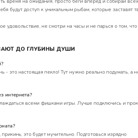
ать время на ожидания, просто беги вперед и собирай всех
тебя будут доступ к уникальным рыбам, которые заставят т
ое удовольствие, не смотри на часы и не парься о том, что
РЗАЮТ ДО ГЛУБИНЫ ДУШИ
й?
ь - это настоящая пекло! Тут нужно реально подумать, а н
ез интернета?
слаждаться всеми фишками игры. Лучше подключись и про
оната?
, прикинь, это будет мучительно. Подготовься изрядно