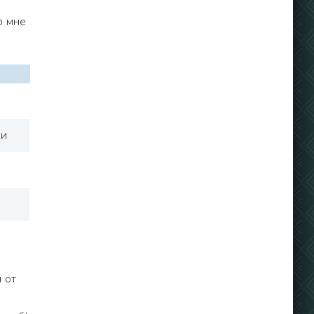
о мне
жи
 от