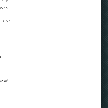
 рыб!
воих
 чего-
е
качай