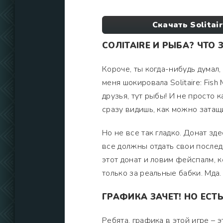
Скачать Solitai
СОЛITAIRE И РЫБА? ЧТО 
Короче, ты когда-нибудь думал,
меня шокировала Solitaire: Fish
друзья, тут рыбы! И не просто 
сразу видишь, как можно затащ
Но не все так гладко. Донат зд
все должны отдать свои послед
этот донат и ловим фейспалм, 
только за реальные бабки. Мда.
ГРАФИКА ЗАЧЕТ! НО ЕСТ
Ребята, графика в этой игре – э