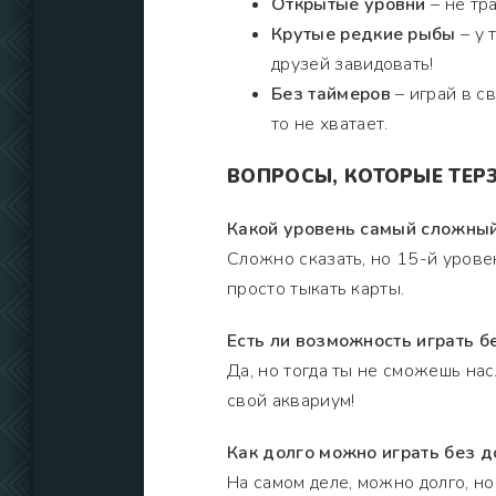
Открытые уровни
– не тр
Крутые редкие рыбы
– у 
друзей завидовать!
Без таймеров
– играй в св
то не хватает.
ВОПРОСЫ, КОТОРЫЕ ТЕ
Какой уровень самый сложны
Сложно сказать, но 15-й уровен
просто тыкать карты.
Есть ли возможность играть б
Да, но тогда ты не сможешь на
свой аквариум!
Как долго можно играть без д
На самом деле, можно долго, но