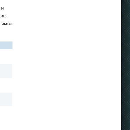
 и
оды!
е имба