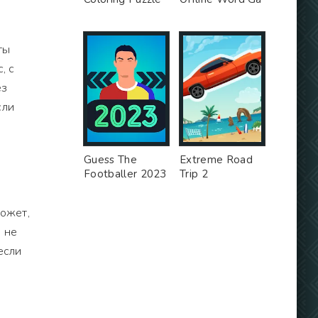
ты
, с
ез
сли
Guess The
Extreme Road
Footballer 2023
Trip 2
Может,
 не
если