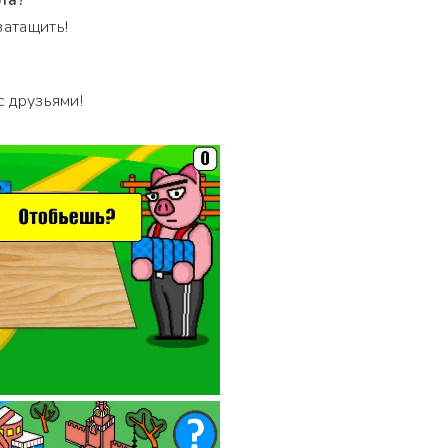
та?
затащить!
с друзьями!