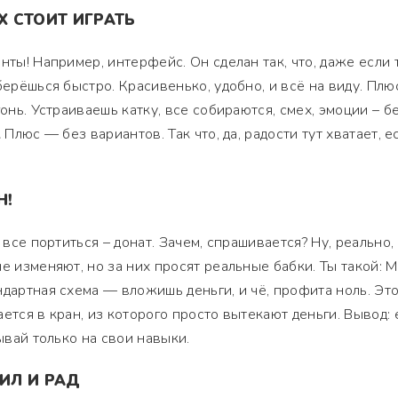
 СТОИТ ИГРАТЬ
нты! Например, интерфейс. Он сделан так, что, даже если 
берёшься быстро. Красивенько, удобно, и всё на виду. Плюс
гонь. Устраиваешь катку, все собираются, смех, эмоции – б
 Плюс — без вариантов. Так что, да, радости тут хватает, е
Н!
 все портиться – донат. Зачем, спрашивается? Ну, реально,
е изменяют, но за них просят реальные бабки. Ты такой: 
ндартная схема — вложишь деньги, и чё, профита ноль. Это
ется в кран, из которого просто вытекают деньги. Вывод: 
тывай только на свои навыки.
ИЛ И РАД