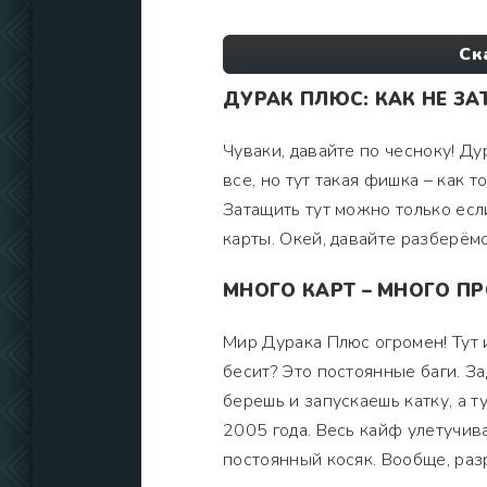
Ск
ДУРАК ПЛЮС: КАК НЕ ЗА
Чуваки, давайте по чесноку! Ду
все, но тут такая фишка – как 
Затащить тут можно только если
карты. Окей, давайте разберёмс
МНОГО КАРТ – МНОГО П
Мир Дурака Плюс огромен! Тут 
бесит? Это постоянные баги. З
берешь и запускаешь катку, а ту
2005 года. Весь кайф улетучивае
постоянный косяк. Вообще, разр