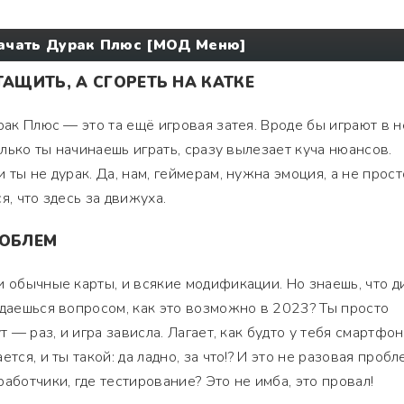
ачать Дурак Плюс [МОД Меню]
ТАЩИТЬ, А СГОРЕТЬ НА КАТКЕ
рак Плюс — это та ещё игровая затея. Вроде бы играют в 
только ты начинаешь играть, сразу вылезает куча нюансов.
 ты не дурак. Да, нам, геймерам, нужна эмоция, а не прост
я, что здесь за движуха.
РОБЛЕМ
и обычные карты, и всякие модификации. Но знаешь, что д
адаешься вопросом, как это возможно в 2023? Ты просто
т — раз, и игра зависла. Лагает, как будто у тебя смартфон
тся, и ты такой: да ладно, за что!? И это не разовая пробл
аботчики, где тестирование? Это не имба, это провал!