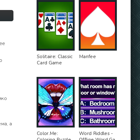
нее
Solitaire: Classic
Manfee
о
Card Game
ико
ема, а
Color.Me:
Word Riddles -
Coloring Puzzle
Offline Word Ga