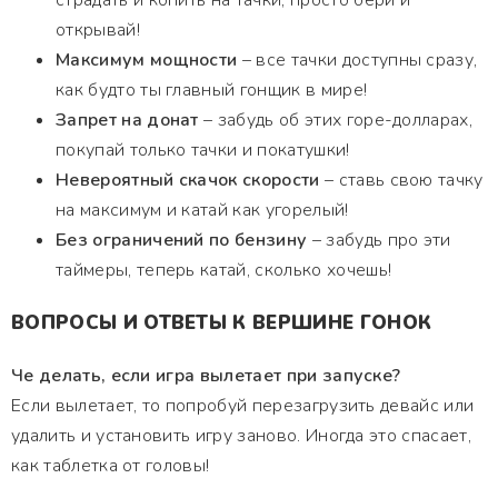
страдать и копить на тачки, просто бери и
открывай!
Максимум мощности
– все тачки доступны сразу,
как будто ты главный гонщик в мире!
Запрет на донат
– забудь об этих горе-долларах,
покупай только тачки и покатушки!
Невероятный скачок скорости
– ставь свою тачку
на максимум и катай как угорелый!
Без ограничений по бензину
– забудь про эти
таймеры, теперь катай, сколько хочешь!
ВОПРОСЫ И ОТВЕТЫ К ВЕРШИНЕ ГОНОК
Че делать, если игра вылетает при запуске?
Если вылетает, то попробуй перезагрузить девайс или
удалить и установить игру заново. Иногда это спасает,
как таблетка от головы!