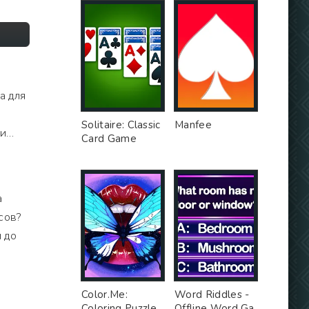
а для
Solitaire: Classic
Manfee
ни…
Card Game
а
сов?
 до
Color.Me:
Word Riddles -
Coloring Puzzle
Offline Word Ga