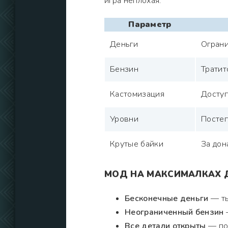
игра неплохая.
Параметр
Деньги
Ограни
Бензин
Тратит
Кастомизация
Доступ
Уровни
Постеп
Крутые байки
За дон
МОД НА МАКСИМАЛКАХ 
Бесконечные деньги
— ты
Неограниченный бензин
—
Все детали открыты
— пол