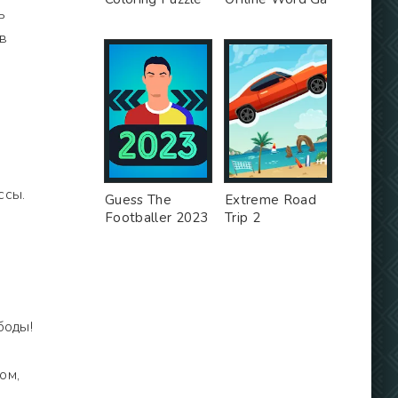
ь
в
й
ссы.
Guess The
Extreme Road
Footballer 2023
Trip 2
боды!
ом,