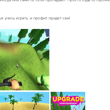
 Иногда они сами по себе пропадают. Просто будь остороже
ше учись играть, и профит придет сам!