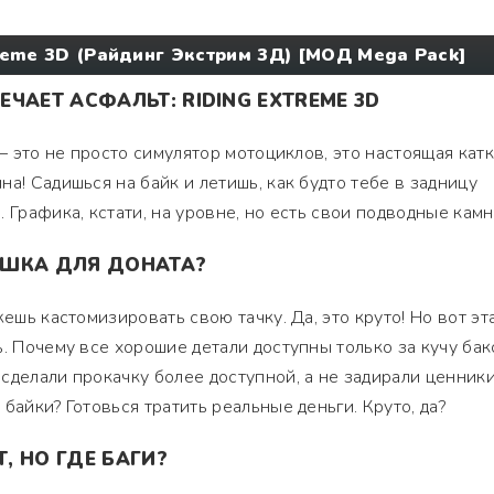
reme 3D (Райдинг Экстрим 3Д) [МОД Mega Pack]
ЧАЕТ АСФАЛЬТ: RIDING EXTREME 3D
 — это не просто симулятор мотоциклов, это настоящая катк
а! Садишься на байк и летишь, как будто тебе в задницу
 Графика, кстати, на уровне, но есть свои подводные кам
УШКА ДЛЯ ДОНАТА?
жешь кастомизировать свою тачку. Да, это круто! Но вот эт
ь. Почему все хорошие детали доступны только за кучу бак
сделали прокачку более доступной, а не задирали ценники
байки? Готовься тратить реальные деньги. Круто, да?
, НО ГДЕ БАГИ?