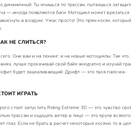
но динамичный. Ты мчишься по трассам, пытаешься затащит
ча — иногда появляются баги. Мотоцикл может врезаться 
виснуть в воздухе. Ужас просто! Это прям косяк, которы
.
КАК НЕ СЛИТЬСЯ?
сего. Они вам и на тюнинг, и на новые мотоциклы. Так что,
внях, лучше прокачивай свой байк аккуратно и изучай тра
рофит будет зашкаливающий. Дрифт — это твоя палочка-
СТОИТ ИГРАТЬ
рого стоит запустить Riding Extreme 3D — это чувство сво
рытым трассам и ощущать ветер в лицо — это круче всякого
ет глаз. Если не брать в расчет некоторые косяки, то в цел