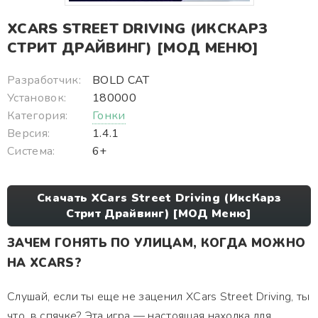
XCARS STREET DRIVING (ИКСКАРЗ
СТРИТ ДРАЙВИНГ) [МОД МЕНЮ]
Разработчик:
BOLD CAT
Установок:
180000
Категория:
Гонки
Версия:
1.4.1
Система:
6+
Скачать XCars Street Driving (ИксКарз
Стрит Драйвинг) [МОД Меню]
ЗАЧЕМ ГОНЯТЬ ПО УЛИЦАМ, КОГДА МОЖНО
НА XCARS?
Слушай, если ты еще не заценил XCars Street Driving, ты
что, в спячке? Эта игра — настоящая находка для