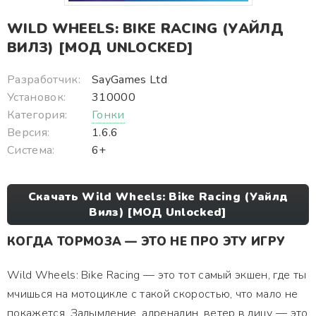
WILD WHEELS: BIKE RACING (УАЙЛД
ВИЛЗ) [МОД UNLOCKED]
Разработчик:
SayGames Ltd
Установок:
310000
Категория:
Гонки
Версия:
1.6.6
Система:
6+
Скачать Wild Wheels: Bike Racing (Уайлд
Вилз) [МОД Unlocked]
КОГДА ТОРМОЗА — ЭТО НЕ ПРО ЭТУ ИГРУ
Wild Wheels: Bike Racing — это тот самый экшен, где ты
мчишься на мотоцикле с такой скоростью, что мало не
покажется. Задымление, адреналин, ветер в лицу — это