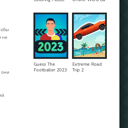
тобы
и не
Guess The
Extreme Road
Footballer 2023
Trip 2
й они
ий.