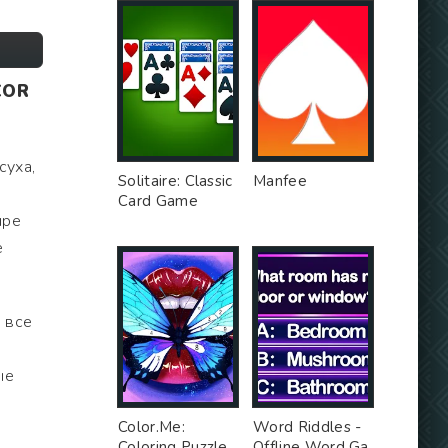
COR
суха,
Solitaire: Classic
Manfee
Card Game
ире
е
е все
ые
Color.Me:
Word Riddles -
Coloring Puzzle
Offline Word Ga