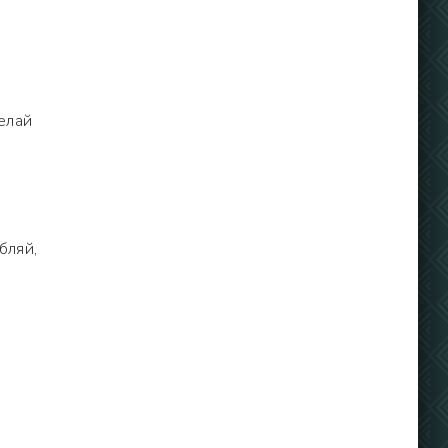
елай
бляй,