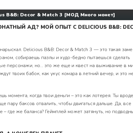
ous B&B: Decor & Match 3 [МОД Много монет]
НАТНЫЙ АД? МОЙ ОПЫТ С DELICIOUS B&B: DE
т нарыскал. Delicious B&B: Decor & Match 3 — это такая заме
раном, собираешь пазлы и худо-бедно пытаешься сделать
ые персонажи, но... это же еще и квест на выживание в м
ут твоих бабок, как укус комара в летний вечер, и это н
ешь момента, когда твои деньги – это как лотерея. Ты врод
е пару баксов отвалить, чтобы двигаться дальше. Да, все
ее – где же баланса? Геймплей может затянуть, но подводн