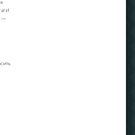
 я
а! И
и —
асить