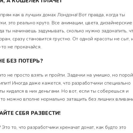
Я, А КОШЕЛЕК ПЛАЧЕТ
 прям как в лучших домах Лондона! Вот правда, когда ты
и, это реально круто. Все анимации, цвета, дизайнерские
гда ты начинаешь задумывать, сколько нужно задонатить, ч
оран, сразу становится грустно. От одной красоты не сыт, 
-то не прокачайся.
Е БЕЗ ПОТЕРЬ?
это не просто взять и пройти. Задачки на умишко, но поро
кипит! Иногда даже кажется, что разработчики специально
ты кидался в них деньгами. Но вот, если ты соберешься и
 то можно вполне нормально затащить без лишних вливан
АЙТЕ СЕБЯ РАЗВЕСТИ!
 Это то, что разработчики хреначат донат, как будто это