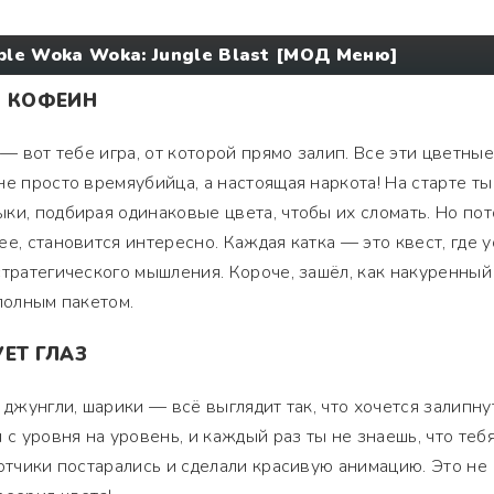
ble Woka Woka: Jungle Blast [МОД Меню]
Й КОФЕИН
 — вот тебе игра, от которой прямо залип. Все эти цветные
не просто времяубийца, а настоящая наркота! На старте ты
ки, подбирая одинаковые цвета, чтобы их сломать. Но пот
е, становится интересно. Каждая катка — это квест, где 
стратегического мышления. Короче, зашёл, как накуренный
полным пакетом.
ЕТ ГЛАЗ
 джунгли, шарики — всё выглядит так, что хочется залипну
 с уровня на уровень, и каждый раз ты не знаешь, что теб
ботчики постарались и сделали красивую анимацию. Это не