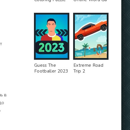
т
Guess The
Extreme Road
Footballer 2023
Trip 2
ь в
до
о