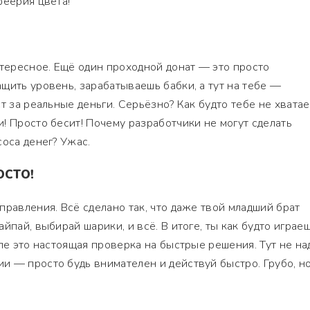
феерия цвета!
нтересное. Ещё один проходной донат — это просто
щить уровень, зарабатываешь бабки, а тут на тебе —
т за реальные деньги. Серьёзно? Как будто тебе не хватае
! Просто бесит! Почему разработчики не могут сделать
соса денег? Ужас.
ОСТО!
правления. Всё сделано так, что даже твой младший брат
йпай, выбирай шарики, и всё. В итоге, ты как будто играеш
еле это настоящая проверка на быстрые решения. Тут не на
 — просто будь внимателен и действуй быстро. Грубо, н