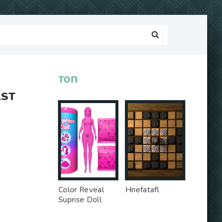
ТОП
AST
Color Reveal
Hnefatafl
Suprise Doll
Game