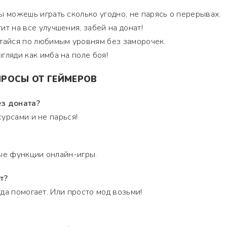
 можешь играть сколько угодно, не парясь о перерывах.
ит на все улучшения, забей на донат!
айся по любимым уровням без заморочек.
ляди как имба на поле боя!
РОСЫ ОТ ГЕЙМЕРОВ
ез доната?
урсами и не парься!
ые функции онлайн-игры.
т?
да помогает. Или просто мод возьми!