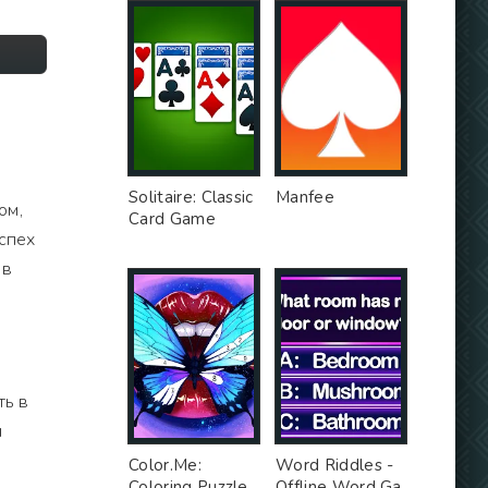
Solitaire: Classic
Manfee
ом,
Card Game
успех
 в
ть в
я
Color.Me:
Word Riddles -
Coloring Puzzle
Offline Word Ga