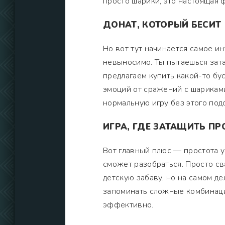
просто шарики, это настоящая 
ДОНАТ, КОТОРЫЙ БЕСИТ
Но вот тут начинается самое и
невыносимо. Ты пытаешься зата
предлагаем купить какой-то бус
эмоций от сражений с шариками
нормальную игру без этого под
ИГРА, ГДЕ ЗАТАЩИТЬ ПР
Вот главный плюс — простота у
сможет разобраться. Просто сва
детскую забаву, но на самом д
запоминать сложные комбинации
эффективно.