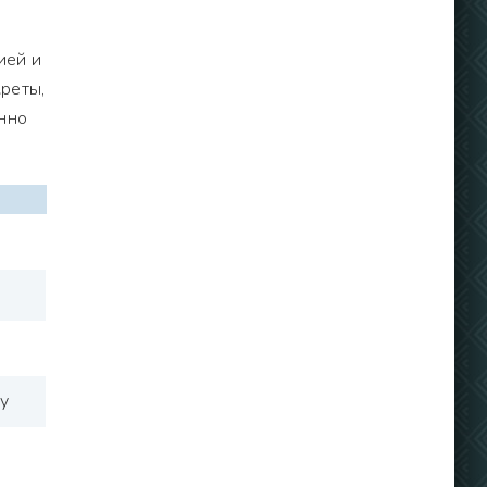
ией и
креты,
янно
м
у