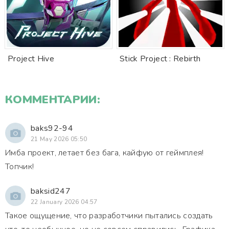
Project Hive
Stick Project : Rebirth
КОММЕНТАРИИ:
baks92-94
21 May 2026 05:50
Имба проект, летает без бага, кайфую от геймплея!
Топчик!
baksid247
22 January 2026 04:57
Такое ощущение, что разработчики пытались создать