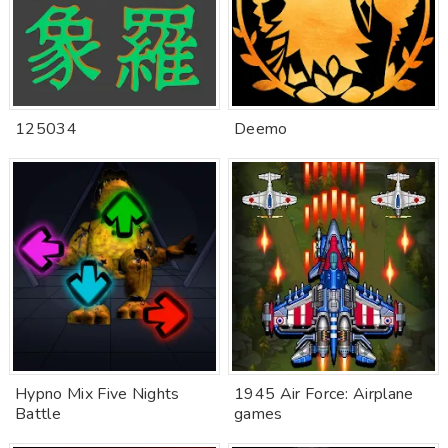
125034
Deemo
Hypno Mix Five Nights
1945 Air Force: Airplane
Battle
games