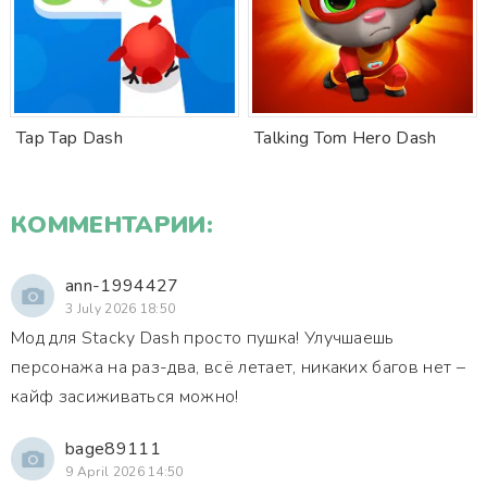
Tap Tap Dash
Talking Tom Hero Dash
КОММЕНТАРИИ:
ann-1994427
3 July 2026 18:50
Мод для Stacky Dash просто пушка! Улучшаешь
персонажа на раз-два, всё летает, никаких багов нет –
кайф засиживаться можно!
bage89111
9 April 2026 14:50