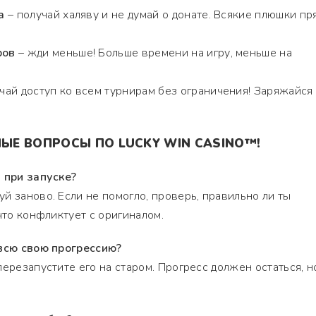
а
– получай халяву и не думай о донате. Всякие плюшки пр
ров
– жди меньше! Больше времени на игру, меньше на
чай доступ ко всем турнирам без ограничения! Заряжайся
НЫЕ ВОПРОСЫ ПО LUCKY WIN CASINO™!
 при запуске?
й заново. Если не помогло, проверь, правильно ли ты
что конфликтует с оригиналом.
 всю свою прогрессию?
ерезапустите его на старом. Прогресс должен остаться, н