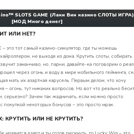
sino™ SLOTS GAME (Лаки Вин казино СЛОТЫ ИГРА)
[МОД Много денег]
ИТ ИЛИ НЕТ?
– это тот самый казино-симулятор, где ты можешь
хайроллером, не выходя из дома. Крутить слоты, собирать
о звучит заманчиво, но, парни, давайте-ка поговорим о реа
 прошел через огонь и воду в мире мобильного гейминга, ск
ящая мать их азартная карусель. Первым делом, что хочу
я – огонь, тут никаких вопросов. Но вот что реально бесит
и, серьезно? Зачем так жадничать, если можно просто
 с покупкой некоторых бонусов – это просто мрак.
: КРУТИТЬ ИЛИ НЕ КРУТИТЬ?
е нравится азарт и ты готов рискнуть, то Lucky Win – это