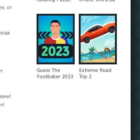
к, от
огда
Guess The
Extreme Road
ут
Footballer 2023
Trip 2
авки!
нт: