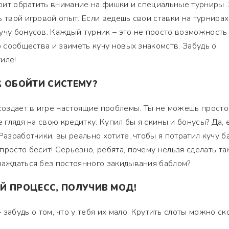
стоит обратить внимание на фишки и специальные турниры.
 твой игровой опыт. Если ведешь свои ставки на турнирах
учу бонусов. Каждый турник – это не просто возможность
ю сообщества и заиметь кучу новых знакомств. Забудь о
тиле!
К ОБОЙТИ СИСТЕМУ?
 создает в игре настоящие проблемы. Ты не можешь просто
е глядя на свою кредитку. Купил бы я скины и бонусы? Да, 
Разработчики, вы реально хотите, чтобы я потратил кучу б
росто бесит! Серьезно, ребята, почему нельзя сделать так
лаждаться без постоянного закидывания баблом?
Й ПРОЦЕСС, ПОЛУЧИВ МОД!
 забудь о том, что у тебя их мало. Крутить слоты можно ск