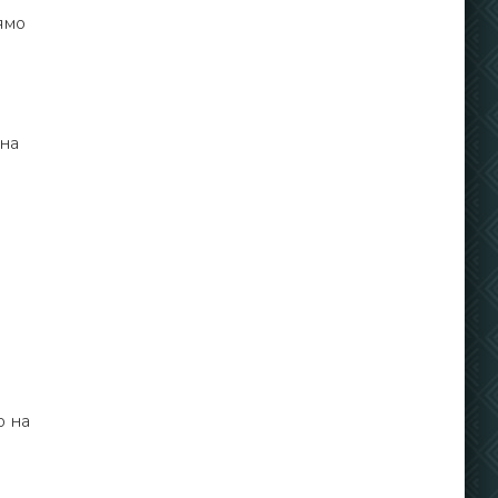
ямо
 на
о на