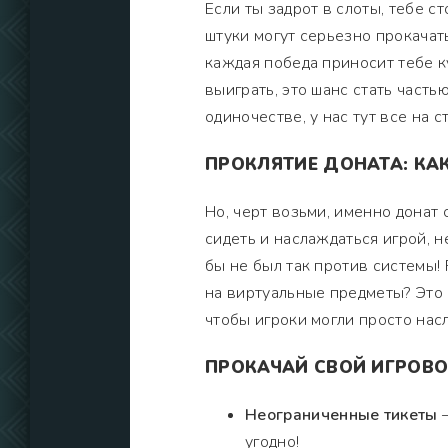
Если ты задрот в слоты, тебе 
штуки могут серьезно прокачать
каждая победа приносит тебе к
выиграть, это шанс стать часть
одиночестве, у нас тут все на с
ПРОКЛЯТИЕ ДОНАТА: КА
Но, черт возьми, именно донат
сидеть и наслаждаться игрой, н
бы не был так против системы! 
на виртуальные предметы? Это п
чтобы игроки могли просто нас
ПРОКАЧАЙ СВОЙ ИГРОВО
Неограниченные тикеты
–
угодно!