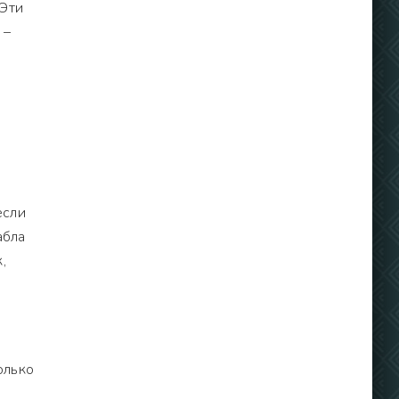
 Эти
 –
если
абла
,
олько