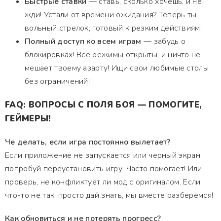
Быстрые ставки
— ставь, сколько хочешь, и не
жди! Устали от времени ожидания? Теперь ты
вольный стрелок, готовый к резким действиям!
Полный доступ ко всем играм
— забудь о
блокировках! Все режимы открыты, и ничто не
мешает твоему азарту! Ищи свои любимые столы
без ограничений!
FAQ: ВОПРОСЫ С ПОЛЯ БОЯ — ПОМОГИТЕ,
ГЕЙМЕРЫ!
Че делать, если игра постоянно вылетает?
Если приложение не запускается или черный экран,
попробуй переустановить игру. Часто помогает! Или
проверь, не конфликтует ли мод с оригиналом. Если
что-то не так, просто дай знать, мы вместе разберемся!
Как обновиться и не потерять прогресс?