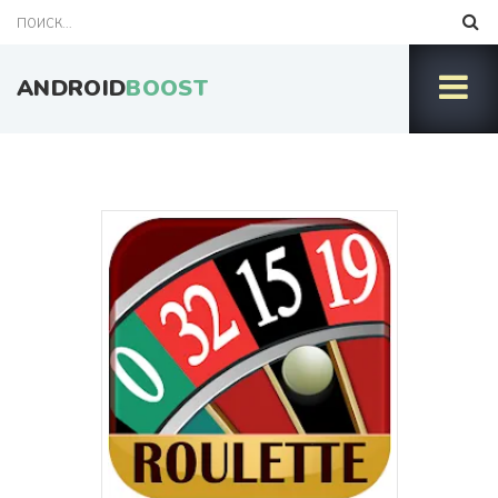
ANDROID
BOOST