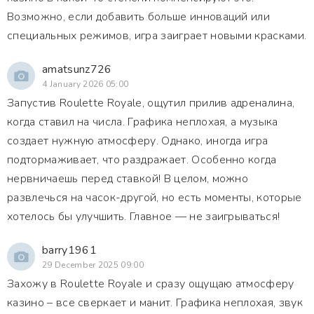
Возможно, если добавить больше инноваций или
специальных режимов, игра заиграет новыми красками.
amatsunz726
4 January 2026 05:00
Запустив Roulette Royale, ощутил прилив адреналина,
когда ставил на числа. Графика неплохая, а музыка
создает нужную атмосферу. Однако, иногда игра
подтормаживает, что раздражает. Особенно когда
нервничаешь перед ставкой! В целом, можно
развлечься на часок-другой, но есть моменты, которые
хотелось бы улучшить. Главное — не заигрываться!
barry1961
29 December 2025 09:00
Захожу в Roulette Royale и сразу ощущаю атмосферу
казино – все сверкает и манит. Графика неплохая, звук