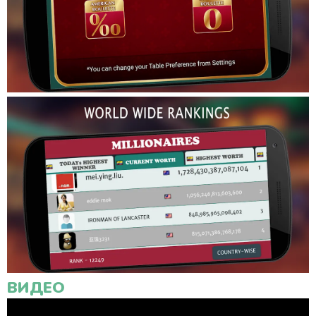
ВИДЕО