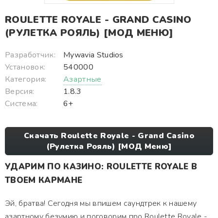
ROULETTE ROYALE - GRAND CASINO
(РУЛЕТКА РОЯЛЬ) [МОД МЕНЮ]
Разработчик:
Mywavia Studios
Установок:
540000
Категория:
Азартные
Версия:
1.8.3
Система:
6+
Скачать Roulette Royale - Grand Casino
(Рулетка Рояль) [МОД Меню]
УДАРИМ ПО КАЗИНО: ROULETTE ROYALE В
ТВОЕМ КАРМАНЕ
Эй, братва! Сегодня мы впишем саундтрек к нашему
азартному безумию и поговорим про Roulette Royale -