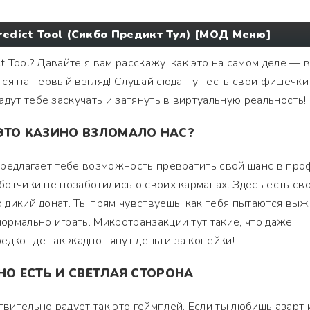
redict Tool (Сикбо Предикт Тул) [МОД Меню]
ct Tool? Давайте я вам расскажу, как это на самом деле — 
ется на первый взгляд! Слушай сюда, тут есть свои фишечки
дут тебе заскучать и затянуть в виртуальную реальность!
ЭТО КАЗИНО ВЗЛОМАЛО НАС?
 предлагает тебе возможность превратить свой шанс в про
аботчики не позаботились о своих карманах. Здесь есть св
о дикий донат. Ты прям чувствуешь, как тебя пытаются выж
нормально играть. Микротранзакции тут такие, что даже
дко где так жадно тянут деньги за копейки!
НО ЕСТЬ И СВЕТЛАЯ СТОРОНА
твительно радует так это геймплей. Если ты любишь азарт 