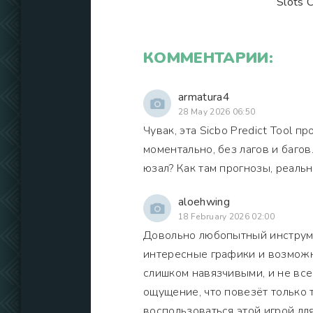
Slots 
КОММЕНТАРИИ:
armatura4
28 May 2026 06:50
Чувак, эта Sicbo Predict Tool 
моментально, без лагов и багов
юзал? Как там прогнозы, реаль
aloehwing
18 February 2026 02:00
Довольно любопытный инструмен
интересные графики и возможн
слишком навязчивыми, и не все
ощущение, что повезёт только 
воспользоваться этой игрой дл