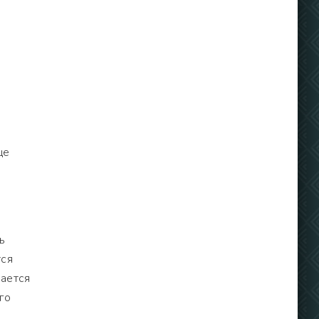
ще
ь
тся
вается
го