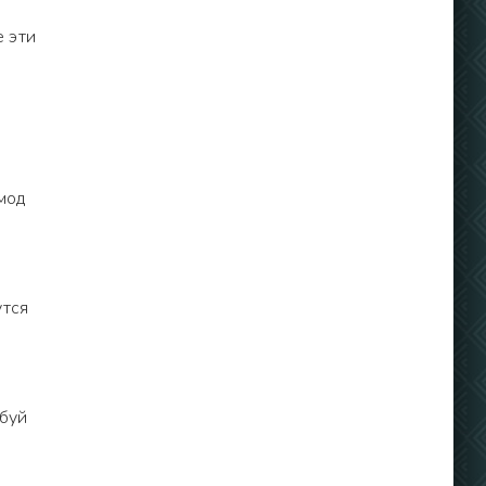
е эти
мод
утся
обуй