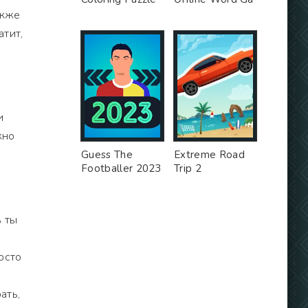
акже
атит,
и
жно
Guess The
Extreme Road
Footballer 2023
Trip 2
ь ты
осто
ать,