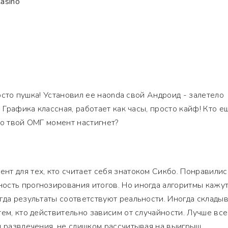
Casino
просто пушка! Установил ее наonda свой Андроид - залетело
. Графика классная, работает как часы, просто кайф! Кто е
но твой ОМГ момент настигнет?
т для тех, кто считает себя знатоком Сикбо. Понравилис
ость прогнозирования итогов. Но иногда алгоритмы кажу
гда результаты соответствуют реальности. Иногда склады
тем, кто действительно зависим от случайности. Лучше все
я развлечения, не слишком рассчитывая на выигрыш.