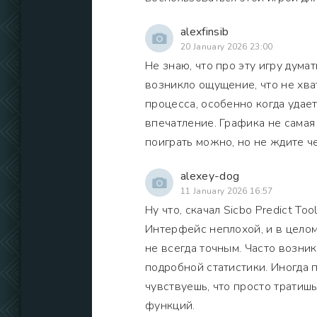
alexfinsib
20 January 2026 23:00
Не знаю, что про эту игру дума
возникло ощущение, что не хва
процесса, особенно когда удает
впечатление. Графика не самая
поиграть можно, но не ждите че
alexey-dog
11 January 2026 16:57
Ну что, скачал Sicbo Predict To
Интерфейс неплохой, и в целом
не всегда точным. Часто возник
подробной статистики. Иногда 
чувствуешь, что просто тратиш
функций.