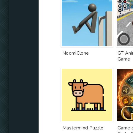
NoomiClone
GT Ani
Game
Mastermind Puzzle
Game o