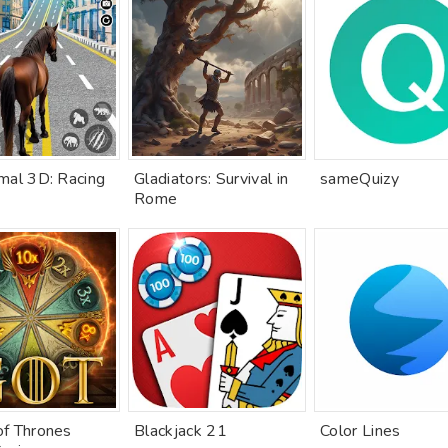
mal 3D: Racing
Gladiators: Survival in
sameQuizy
Rome
f Thrones
Blackjack 21
Color Lines