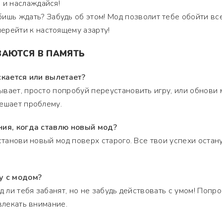
ё и наслаждайся!
ишь ждать? Забудь об этом! Мод позволит тебе обойти вс
перейти к настоящему азарту!
ЗАЮТСЯ В ПАМЯТЬ
скается или вылетает?
вает, просто попробуй переустановить игру, или обнови 
ешает проблему.
ния, когда ставлю новый мод?
станови новый мод поверх старого. Все твои успехи остан
у с модом?
д ли тебя забанят, но не забудь действовать с умом! Попр
влекать внимание.