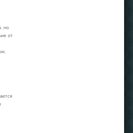
, но
вие от
ом,
ается
е