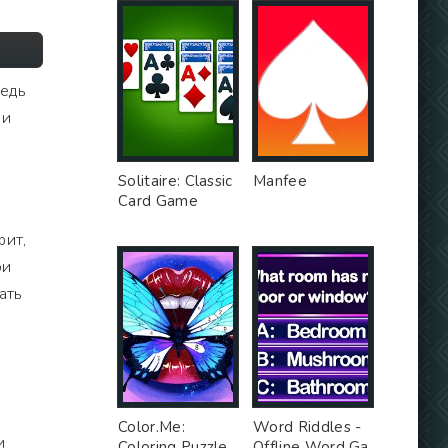
ведь
 и
Solitaire: Classic
Manfee
Card Game
фит,
ои
ать
Color.Me:
Word Riddles -
и
Coloring Puzzle
Offline Word Ga