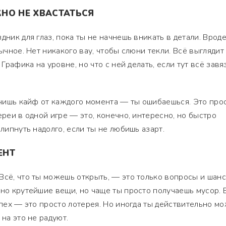
НО НЕ ХВАСТАТЬСЯ
дник для глаз, пока ты не начнешь вникать в детали. Вроде
бычное. Нет никакого вау, чтобы слюни текли. Всё выглядит
 Графика на уровне, но что с ней делать, если тут всё завя
лучишь кайф от каждого момента — ты ошибаешься. Это про
ереи в одной игре — это, конечно, интересно, но быстро
алипнуть надолго, если ты не любишь азарт.
ЕНТ
Всё, что ты можешь открыть, — это только вопросы и шан
ьно крутейшие вещи, но чаще ты просто получаешь мусор. 
успех — это просто лотерея. Но иногда ты действительно м
 на это не радуют.