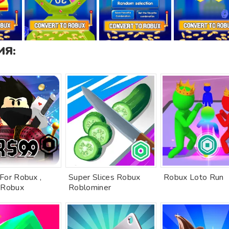
Я:
For Robux ,
Super Slices Robux
Robux Loto Run
 Robux
Roblominer