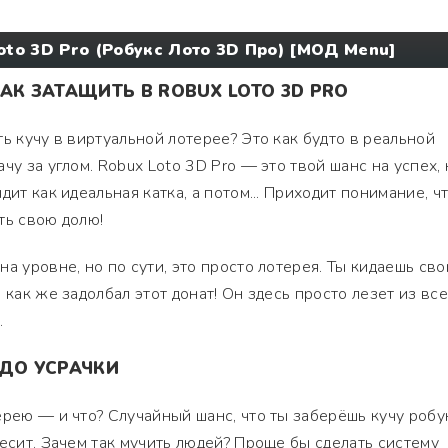
oto 3D Pro (Робукс Лото 3D Про) [МОД Menu]
АК ЗАТАЩИТЬ В ROBUX LOTO 3D PRO
ь кучу в виртуальной лотерее? Это как будто в реальной
чу за углом. Robux Loto 3D Pro — это твой шанс на успех, 
дит как идеальная катка, а потом... Приходит понимание, ч
ть свою долю!
а уровне, но по сути, это просто лотерея. Ты кидаешь сво
 как же задолбал этот донат! Он здесь просто лезет из вс
.
 ДО УСРАЧКИ
ерею — и что? Случайный шанс, что ты заберёшь кучу робу
бесит. Зачем так мучить людей? Проще бы сделать систему