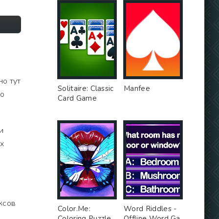
но тут
Solitaire: Classic
Manfee
то
Card Game
и
ех
ксов
Color.Me:
Word Riddles -
Coloring Puzzle
Offline Word Ga