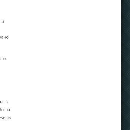
 и
зано
сто
сы на
Вот и
ожешь