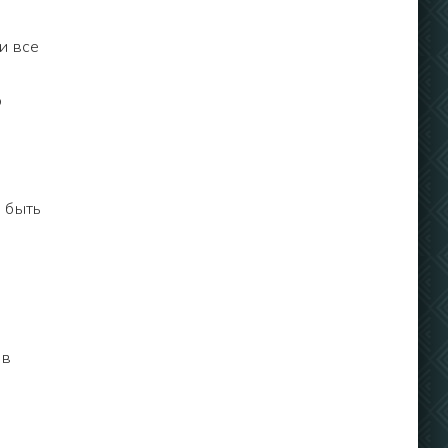
и все
о
 быть
ив