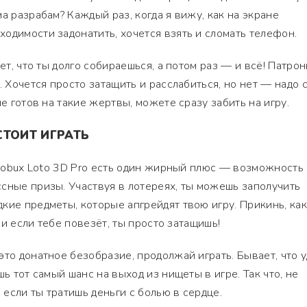
а разрабам? Каждый раз, когда я вижу, как на экране
одимости задонатить, хочется взять и сломать телефон.
ает, что ты долго собираешься, а потом раз — и всё! Патро
. Хочется просто затащить и расслабиться, но нет — надо 
не готов на такие жертвы, можете сразу забить на игру.
СТОИТ ИГРАТЬ
В Robux Loto 3D Pro есть один жирный плюс — возможность
сные призы. Участвуя в лотереях, ты можешь заполучить
кие предметы, которые апгрейдят твою игру. Прикинь, как
, и если тебе повезёт, ты просто затащишь!
это донатное безобразие, продолжай играть. Бывает, что у
шь тот самый шанс на выход из нищеты в игре. Так что, не
е если ты тратишь деньги с болью в сердце.