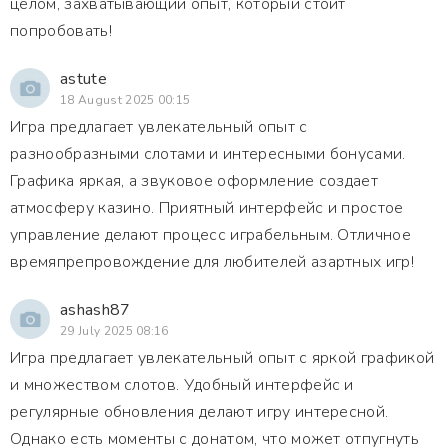
целом, захватывающий опыт, который стоит
попробовать!
astute
18 August 2025 00:15
Игра предлагает увлекательный опыт с
разнообразными слотами и интересными бонусами.
Графика яркая, а звуковое оформление создает
атмосферу казино. Приятный интерфейс и простое
управление делают процесс играбельным. Отличное
времяпрепровождение для любителей азартных игр!
ashash87
29 July 2025 08:16
Игра предлагает увлекательный опыт с яркой графикой
и множеством слотов. Удобный интерфейс и
регулярные обновления делают игру интересной.
Однако есть моменты с донатом, что может отпугнуть