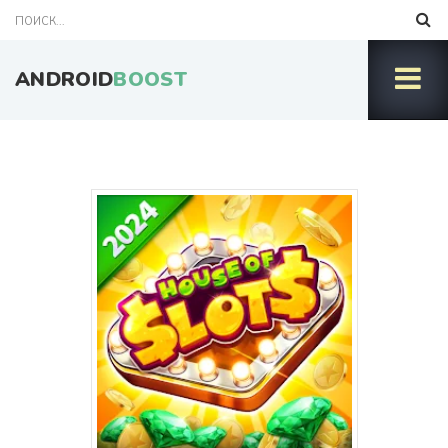
ANDROID
BOOST