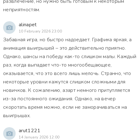
развлечение, но нужно быть готовым к некоторым
неприятностям.
alinapet
10 February 2026 23:00
Забавная игра, но быстро надоедает. Графика яркая, а
анимация выигрышей – это действительно приятно.
Однако, шансы на победу как-то слишком малы. Каждый
раз, когда выпадает что-то многообещающее,
оказывается, что это всего лишь мелочь. Странно, что
некоторые уровни кажутся слишком сложными для
новичков. К сожалению, азарт немного притупляется
из-за постоянного ожидания. Однако, на вечер
скоротать время можно, если не заморачиваться на
выигрышах.
arut1221
14 January 2026 12:00