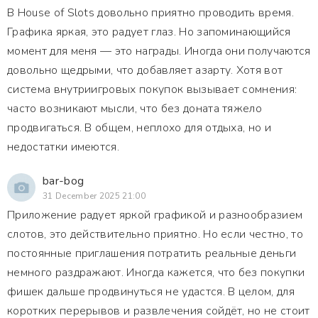
В House of Slots довольно приятно проводить время.
Графика яркая, это радует глаз. Но запоминающийся
момент для меня — это награды. Иногда они получаются
довольно щедрыми, что добавляет азарту. Хотя вот
система внутриигровых покупок вызывает сомнения:
часто возникают мысли, что без доната тяжело
продвигаться. В общем, неплохо для отдыха, но и
недостатки имеются.
bar-bog
31 December 2025 21:00
Приложение радует яркой графикой и разнообразием
слотов, это действительно приятно. Но если честно, то
постоянные приглашения потратить реальные деньги
немного раздражают. Иногда кажется, что без покупки
фишек дальше продвинуться не удастся. В целом, для
коротких перерывов и развлечения сойдёт, но не стоит