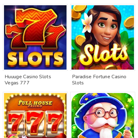
Huuuge Casino Slots
Paradise Fortune Casino
Vegas 777
Slots