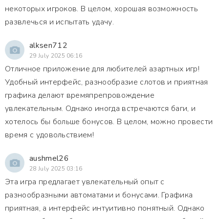
некоторых игроков. В целом, хорошая возможность
развлечься и испытать удачу.
alksen712
29 July 2025 06:16
Отличное приложение для любителей азартных игр!
Удобный интерфейс, разнообразие слотов и приятная
графика делают времяпрепровождение
увлекательным. Однако иногда встречаются баги, и
хотелось бы больше бонусов. В целом, можно провести
время с удовольствием!
aushmel26
28 July 2025 03:16
Эта игра предлагает увлекательный опыт с
разнообразными автоматами и бонусами. Графика
приятная, а интерфейс интуитивно понятный. Однако