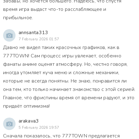
забавы, но хочется большего. Надеюсь, что спустя
время игра выдаст что-то расслабляющее и
прибыльное.
annsanta313
7 February 2026 01:57
Давно не видел таких красочных графиков, как в
777TOWN! Сам процесс игры увлекает, особенно
фанаты аниме оценят атмосферу. Но, честно говоря,
иногда утомляет куча меню и сложные механики,
которые не всегда понятны. Не знаю, понравится ли
она тем, кто только начинает знакомство с этой серией.
Главное, что фриспины время от времени радуют, и это
придаёт оптимизма!
arakava3
5 February 2026 19:57
Сначала показалось, что 777TOWN предлагается