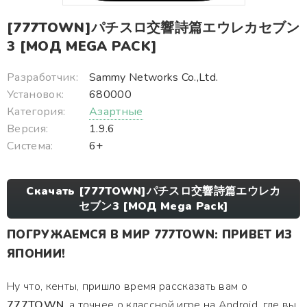
[777TOWN]パチスロ交響詩篇エウレカセブン
3 [МОД MEGA PACK]
Разработчик:
Sammy Networks Co.,Ltd.
Установок:
680000
Категория:
Азартные
Версия:
1.9.6
Система:
6+
Скачать [777TOWN]パチスロ交響詩篇エウレカ
セブン3 [МОД Mega Pack]
ПОГРУЖАЕМСЯ В МИР 777TOWN: ПРИВЕТ ИЗ
ЯПОНИИ!
Ну что, кенты, пришло время рассказать вам о
777TOWN
, а точнее о классной игре на Android, где вы