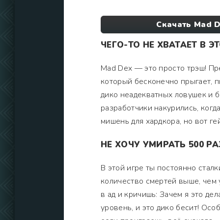
Скачать Mad D
ЧЕГО-ТО НЕ ХВАТАЕТ В Э
Mad Dex — это просто трэш! Пр
который бесконечно прыгает, пы
дико неадекватных ловушек и б
разработчики накурились, когда
мишень для хардкора, но вот гей
НЕ ХОЧУ УМИРАТЬ 500 РА
В этой игре ты постоянно стал
количество смертей выше, чем 
в ад и кричишь: Зачем я это де
уровень, и это дико бесит! Особ