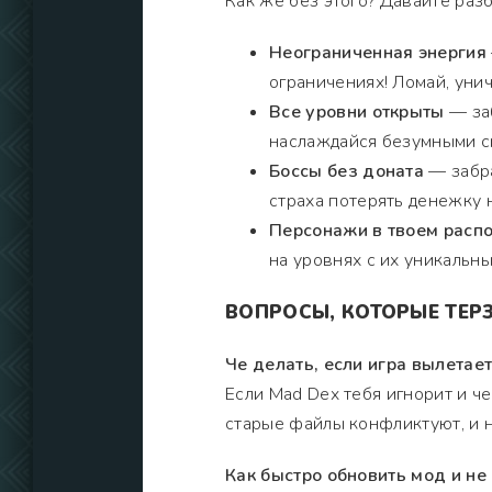
Как же без этого? Давайте раз
Неограниченная энергия
ограничениях! Ломай, уни
Все уровни открыты
— заб
наслаждайся безумными с
Боссы без доната
— забра
страха потерять денежку 
Персонажи в твоем расп
на уровнях с их уникальн
ВОПРОСЫ, КОТОРЫЕ ТЕРЗ
Че делать, если игра вылетает
Если Mad Dex тебя игнорит и ч
старые файлы конфликтуют, и н
Как быстро обновить мод и не 