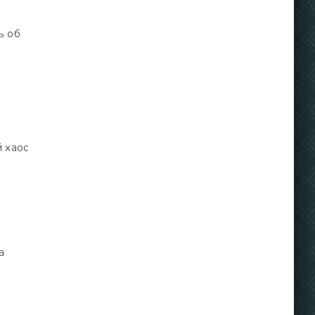
ь об
з
 хаос
а