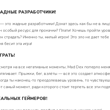
ЖАДНЫЕ РАЗРАБОТЧИКИ!
— это жадные разработчики! Донат здесь как бы не в лицо
н особый ресурс для прокачки? Плати! Хочешь пройти уро
ен страдать? Именно ты, милый игрок! Это зло не дает тебе
я бесит эта игра!
ГРАТЬ!
смотря на все негативные моменты, Mad Dex поперло меня
атягивает. Прыжки, бег, взлёты — всё это создает атмосф
 когда ты наконец-то преодолеваешь уровень, то чувствуеш
т самый момент, ради которого стоит терпеть все эти подл
ЕАЛЬНЫХ ГЕЙМЕРОВ!