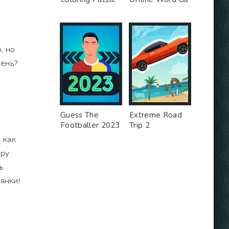
, но
вень?
Guess The
Extreme Road
Footballer 2023
Trip 2
 как
еру
ь
янки!