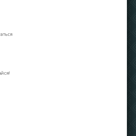
таться
йся!