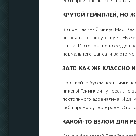
если проиграешь, всё сначала.
КРУТОЙ ГЕЙМПЛЕЙ, НО 
Вот он, главный минус Mad Dex 
он реально присутствует. Нуже
Плати! И кто там, по идее, долж
нормального шанса, и за это мен
ЗАТО КАК ЖЕ КЛАССНО И
Но давайте будем честными: не
никого! Геймплей тут реально з
постоянного адреналина. И да,
себя прямо супергероем. Это то
КАКОЙ-ТО ВЗЛОМ ДЛЯ Р