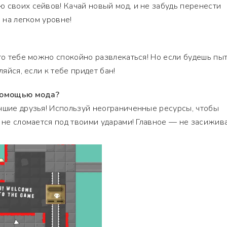
 своих сейвов! Качай новый мод, и не забудь перенести
а на легком уровне!
что тебе можно спокойно развлекаться! Но если будешь пы
ляйся, если к тебе придет бан!
 помощью мода?
чшие друзья! Используй неограниченные ресурсы, чтобы
с не сломается под твоими ударами! Главное — не засижива