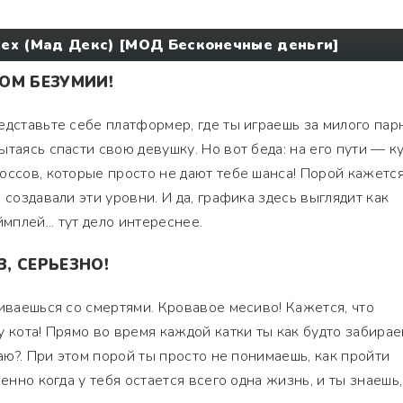
ex (Мад Декс) [МОД Бесконечные деньги]
ТОМ БЕЗУМИИ!
едставьте себе платформер, где ты играешь за милого парн
таясь спасти свою девушку. Но вот беда: на его пути — к
оссов, которые просто не дают тебе шанса! Порой кажется
 создавали эти уровни. И да, графика здесь выглядит как
мплей... тут дело интереснее.
З, СЕРЬЕЗНО!
киваешься со смертями. Кровавое месиво! Кажется, что
у кота! Прямо во время каждой катки ты как будто забира
лаю?. При этом порой ты просто не понимаешь, как пройти
енно когда у тебя остается всего одна жизнь, и ты знаешь,