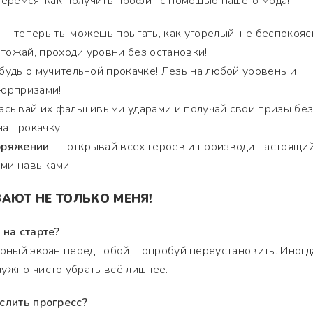
беремся, как получить профит с помощью нашего мода!
— теперь ты можешь прыгать, как угорелый, не беспокояс
чтожай, проходи уровни без остановки!
удь о мучительной прокачке! Лезь на любой уровень и
юрпризами!
сывай их фальшивыми ударами и получай свои призы бе
на прокачку!
оряжении
— открывай всех героев и производи настоящий
ыми навыками!
АЮТ НЕ ТОЛЬКО МЕНЯ!
 на старте?
ерный экран перед тобой, попробуй переустановить. Иногд
ужно чисто убрать всё лишнее.
слить прогресс?