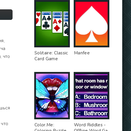
я,
уча
Solitaire: Classic
Manfee
, что
Card Game
ешься
 что
Color.Me:
Word Riddles -
Coloring Puzzle
Offline Word Ga