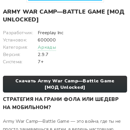
ARMY WAR CAMP—BATTLE GAME [МОД
UNLOCKED]
Разработчик:
Freeplay Inc
Установок:
600000
Категория:
Аркады
Версия:
2.9.7
Система:
7+
Скачать Army War Camp—Battle Game
[МОД Unlocked]
СТРАТЕГИЯ НА ГРАНИ ФОЛА ИЛИ ШЕДЕВР
НА МОБИЛЬНОМ?
Army War Camp—Battle Game — это война, где ты не
просто зашиваешься в катки, а ведешь настоящую