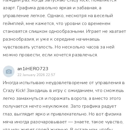
Каждый раз, когда запускаю Crazy Kick!, появляется
азарт. Графика довольно яркая и забавная, а
управление легкое. Однако, несмотря на веселый
геймплей, мне кажется, что уровни со временем
становятся слишком однообразными. Играет не хватает
разнообразия, и уже к середине начинаешь
чувствовать усталость. Но несколько часов за ней
можно провести, если хочется развлечься.
an1iHERO723
22 January 2026 22:57
Иногда испытываю неудовлетворение от управления в
Crazy Kick! Заходишь в игру с ожиданием, что сможешь
легко замахнуться и поражать ворота, а вместо этого
получается нечто неуклюжее. Зато графика радует
глаз, выглядит ярко и привлекательно. Но вот физика
мяча иногда разочаровывает — знаете, такое чувство,
что мяч живет своей жизнью. В остальном, чтобы