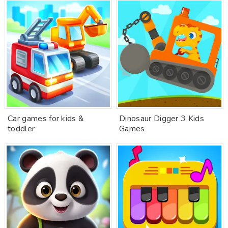
Car games for kids &
Dinosaur Digger 3 Kids
toddler
Games